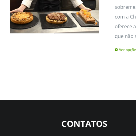
sobremes
com a Che
oferece a
que não 
Ver opçõe
CONTATOS