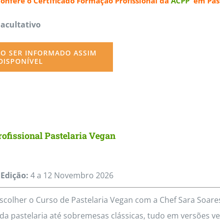
confere o
Certificado Formação Profissional da
ACPP
em Past
page
Facultativo
O SER INFORMADO ASSIM
DISPONÍVEL
ofissional Pastelaria Vegan
Edição:
4 a 12
Novembro
2026
scolher o Curso de Pastelaria Vegan com a Chef Sara Soa
da pastelaria até sobremesas clássicas, tudo em versões veg