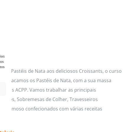
ias
vos
tos
ços Pastéis de Nata aos deliciosos Croissants, o curso
s. Destacamos os Pastéis de Nata, com a sua massa
lusivas ACPP. Vamos trabalhar as principais
 Mouses, Sobremesas de Colher, Travesseiros
io cremoso confecionados com várias receitas