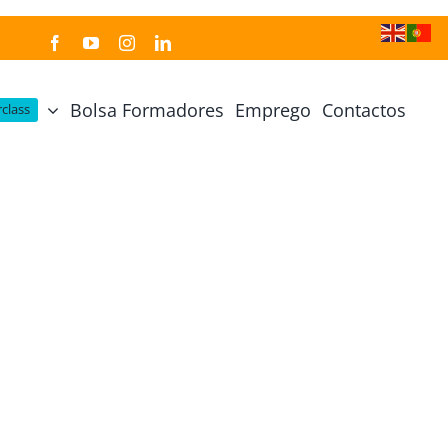
Bolsa Formadores
Emprego
Contactos
class
Cozinha Japonesa
Cursos Práticos
Profissional de Cozinha Japonesa
Curso Prático Cozinha
Profissional de Sushi
Curso Prático Pastelaria
Curso Sushi Omakase
Curso Cozinha Portuguesa
Curso Sushi Decorativo
Curso Petiscos Portugueses
Curso Washoku – Ichiju Sansai
Curso Prático de Sushi
Curso Street food, Dumplings e Udon
Curso Prático Ramen
r
Curso Sushi Criativo