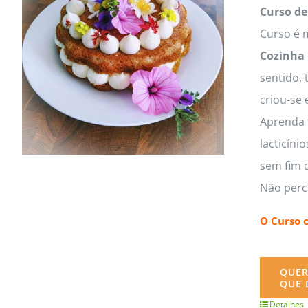
MasterClass
Macarons
Curso de
Curso é m
Cozinha
sentido, 
criou-se 
Aprenda t
lacticíni
sem fim d
Não perc
O Curso 
QUER
QUE 
Detalhes