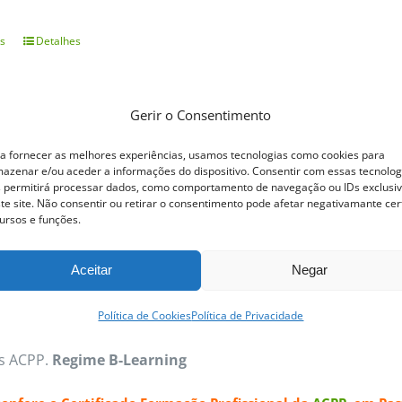
s
Detalhes
This
product
has
Gerir o Consentimento
multiple
ofissional Pastelaria Tradicional
a fornecer as melhores experiências, usamos tecnologias como cookies para
variants.
azenar e/ou aceder a informações do dispositivo. Consentir com essas tecnolog
 permitirá processar dados, como comportamento de navegação ou IDs exclusi
The
te site. Não consentir ou retirar o consentimento pode afetar negativamante cer
ofissional Pastelaria Tradicional
Dos quentinhos e estaladi
options
ursos e funções.
laria Tradicional permite trabalhar vasta gama de produto
may
Aceitar
Negar
a e recheio cremoso confecionados com várias receitas exc
be
s tradicionais típicas e deliciosas. Cremes Bases, Tartes,
chosen
Política de Cookies
Política de Privacidade
os os Pastéis de Nata, com a sua massa estaladiça e reche
on
as ACPP.
Regime B-Learning
the
product