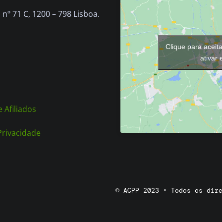
chosen
nº 71 C, 1200 – 798 Lisboa.
on
the
Clique para aceit
product
ativar
page
 Afiliados
 Privacidade
© ACPP 2023 • Todos os dir