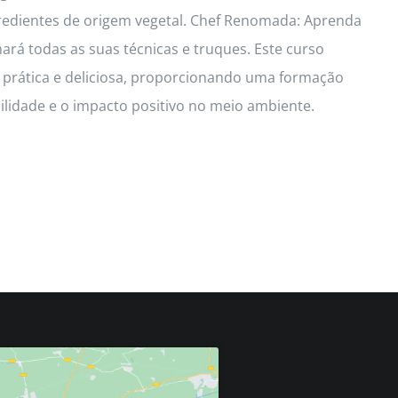
redientes de origem vegetal. Chef Renomada: Aprenda
hará todas as suas técnicas e truques. Este curso
a prática e deliciosa, proporcionando uma formação
idade e o impacto positivo no meio ambiente.