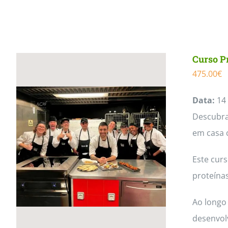
Curso P
475.00
€
Data:
14 
Descubra 
em casa 
Este cur
proteínas
Ao longo 
desenvol