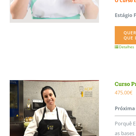
O Curso 
Estágio 
QUER
QUE 
Detalhes
Curso Pr
475.00
€
Próxima 
Porquê E
as bases 