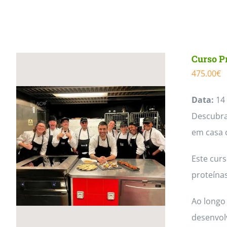
Curso P
475.00
€
Data:
14 
Descubra 
em casa 
Este cur
proteínas
Ao longo 
desenvol