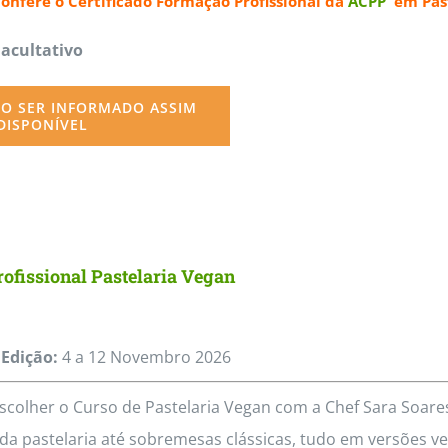
confere o
Certificado Formação Profissional da
ACPP
em Past
page
Facultativo
O SER INFORMADO ASSIM
DISPONÍVEL
ofissional Pastelaria Vegan
Edição:
4 a 12
Novembro
2026
scolher o Curso de Pastelaria Vegan com a Chef Sara Soa
da pastelaria até sobremesas clássicas, tudo em versões veg