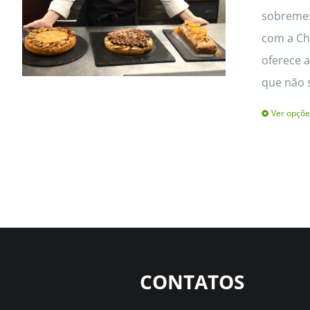
sobremes
com a Che
oferece a
que não 
Ver opçõe
CONTATOS