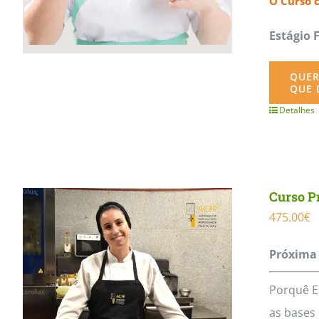
O Curso 
Estágio 
QUER
QUE 
Detalhes
Curso Pr
475.00
€
Próxima 
Porquê E
as bases 