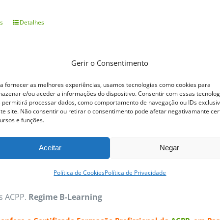
s
Detalhes
This
product
has
Gerir o Consentimento
multiple
ofissional Pastelaria Tradicional
a fornecer as melhores experiências, usamos tecnologias como cookies para
variants.
azenar e/ou aceder a informações do dispositivo. Consentir com essas tecnolog
 permitirá processar dados, como comportamento de navegação ou IDs exclusi
The
te site. Não consentir ou retirar o consentimento pode afetar negativamante cer
ofissional Pastelaria Tradicional
Dos quentinhos e estaladi
options
ursos e funções.
laria Tradicional permite trabalhar vasta gama de produto
may
Aceitar
Negar
a e recheio cremoso confecionados com várias receitas exc
be
s tradicionais típicas e deliciosas. Cremes Bases, Tartes,
chosen
Política de Cookies
Política de Privacidade
os os Pastéis de Nata, com a sua massa estaladiça e reche
on
as ACPP.
Regime B-Learning
the
product