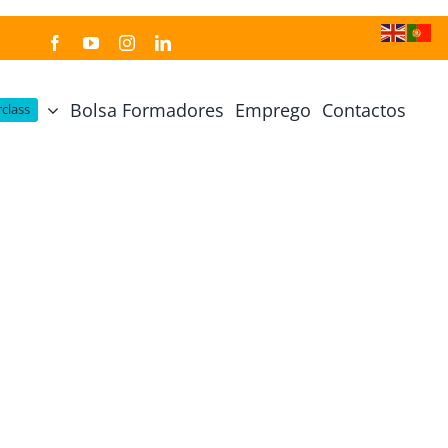
Bolsa Formadores
Emprego
Contactos
class
Cozinha Japonesa
Cursos Práticos
Profissional de Cozinha Japonesa
Curso Prático Cozinha
Profissional de Sushi
Curso Prático Pastelaria
Curso Sushi Omakase
Curso Cozinha Portuguesa
Curso Sushi Decorativo
Curso Petiscos Portugueses
Curso Washoku – Ichiju Sansai
Curso Prático de Sushi
Curso Street food, Dumplings e Udon
Curso Prático Ramen
r
Curso Sushi Criativo