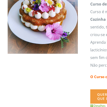
MasterClass
Macarons
Curso de
Curso é m
Cozinha
sentido, 
criou-se 
Aprenda t
lacticíni
sem fim d
Não perc
O Curso 
QUER
QUE 
Detalhes