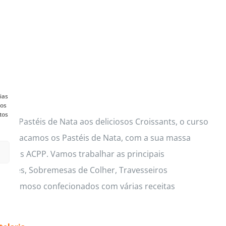
ias
vos
tos
ços Pastéis de Nata aos deliciosos Croissants, o curso
s. Destacamos os Pastéis de Nata, com a sua massa
lusivas ACPP. Vamos trabalhar as principais
 Mouses, Sobremesas de Colher, Travesseiros
io cremoso confecionados com várias receitas