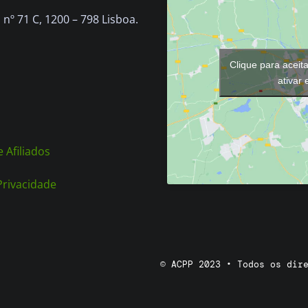
chosen
nº 71 C, 1200 – 798 Lisboa.
on
the
Clique para aceit
product
ativar
page
 Afiliados
 Privacidade
© ACPP 2023 • Todos os dir