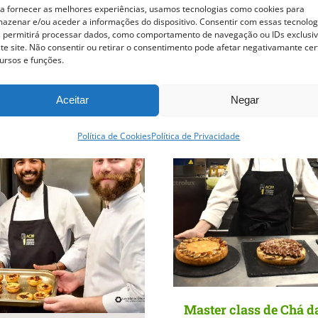
a fornecer as melhores experiências, usamos tecnologias como cookies para
azenar e/ou aceder a informações do dispositivo. Consentir com essas tecnolog
 permitirá processar dados, como comportamento de navegação ou IDs exclusi
Cursos Relacionados
te site. Não consentir ou retirar o consentimento pode afetar negativamante cer
ursos e funções.
Curso esgotado
Curso esgotado
Aceitar
Negar
Política de Cookies
Política de Privacidade
Master class de Chá da