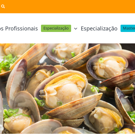
s Profissionais
Especialização
Especialização
Master
Pastelaria e Padaria
Online
Cursos Técnicos
Profissional Pastelaria Vegan
zinha Online
Cozinha Molecular
Profissional de Pastelaria
Técnicas de Empratamento
telaria Online
Pastelaria Tradicional Portuguesa
Técnicas de Chocolate
Profissional Padaria
inha e Pastelaria Online
Mesa e Bar
Profissional Pastelaria e Padaria
e Nata Online
Curso Intensivo de Mesa e Ba