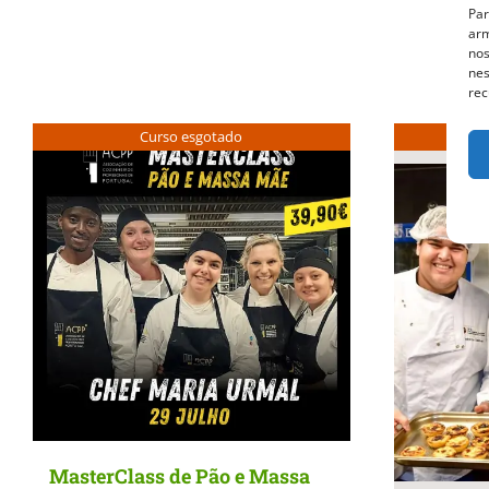
Par
arm
nos
nes
rec
Curso esgotado
MasterClass de Pão e Massa