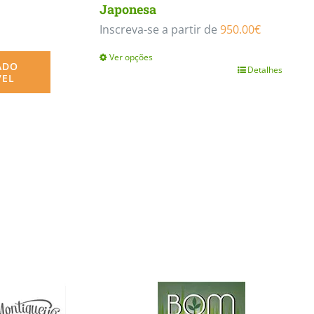
Japonesa
Inscreva-se a partir de
950.00
€
Ver opções
ADO
Detalhes
This
VEL
product
has
multiple
variants.
The
options
may
be
chosen
on