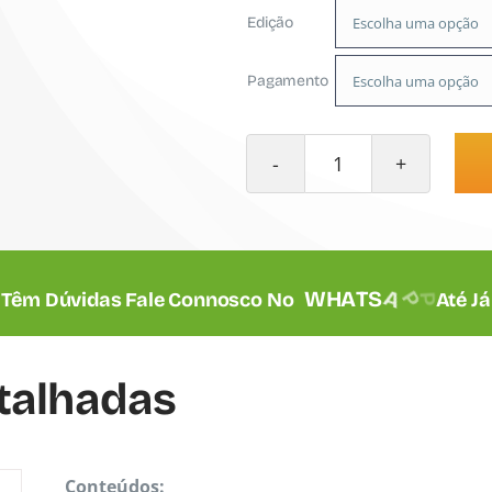
Edição
Pagamento
Quantidade
de
Curso
Prático
Têm Dúvidas Fale Connosco No
Até Já
de
Cozinha
talhadas
Conteúdos: