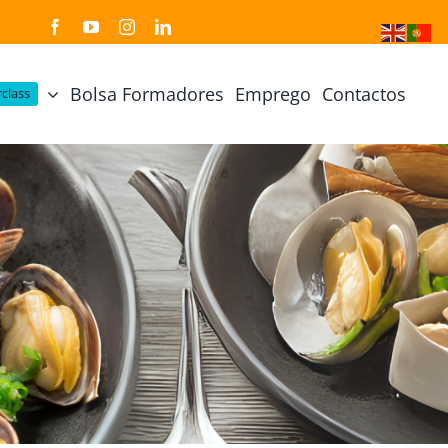
Bolsa Formadores
Emprego
Contactos
class
Cozinha Japonesa
Cursos Práticos
Profissional de Cozinha Japonesa
Curso Prático Cozinha
Profissional de Sushi
Curso Prático Pastelaria
Curso Sushi Omakase
Curso Cozinha Portuguesa
Curso Sushi Decorativo
Curso Petiscos Portugueses
Curso Washoku – Ichiju Sansai
Curso Prático de Sushi
Curso Street food, Dumplings e Udon
Curso Prático Ramen
r
Curso Sushi Criativo