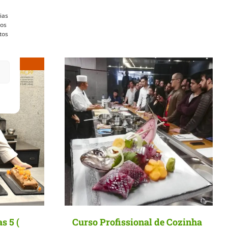
ias
vos
tos
s 5 (
Curso Profissional de Cozinha