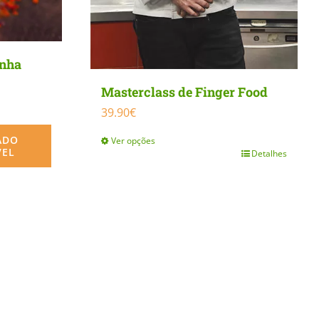
inha
Masterclass de Finger Food
39.90
€
ADO
Ver opções
VEL
Detalhes
This
product
has
multiple
variants.
The
options
may