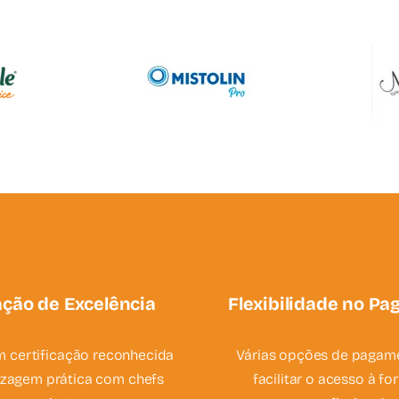
ção de Excelência
Flexibilidade no P
 certificação reconhecida
Várias opções de pagam
izagem prática com chefs
facilitar o acesso à f