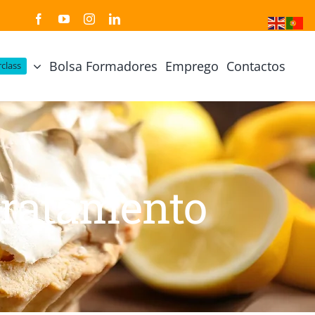
Bolsa Formadores
Emprego
Contactos
class
Cozinha Japonesa
Cursos Práticos
Profissional de Cozinha Japonesa
Curso Prático Cozinha
Profissional de Sushi
Curso Prático Pastelaria
pratamento
Curso Sushi Omakase
Curso Cozinha Portuguesa
Curso Sushi Decorativo
Curso Petiscos Portugueses
Curso Washoku – Ichiju Sansai
Curso Prático de Sushi
Curso Street food, Dumplings e Udon
Curso Prático Ramen
r
Curso Sushi Criativo