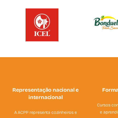
Representação nacional e
Forma
internacional
Cursos com
e aprend
A ACPP representa cozinheiros e