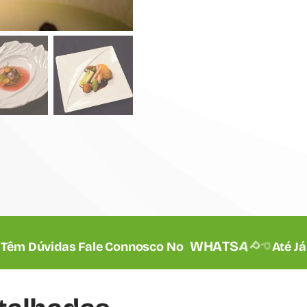
de
Técnicas
de
Empratamento
Têm Dúvidas Fale Connosco No
Até Já