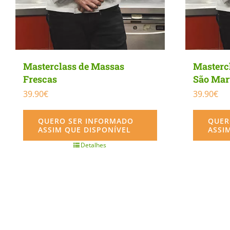
Mastercl
Masterclass de Massas
São Mar
Frescas
39.90
€
39.90
€
QUER
QUERO SER INFORMADO
ASSI
ASSIM QUE DISPONÍVEL
Detalhes