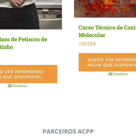
Curso Técnico de Coz
Molecular
ass de Petiscos de
149.00
€
tinho
QUERO SER INFORM
ASSIM QUE DISPONÍ
O SER INFORMADO
Detalhes
M QUE DISPONÍVEL
Detalhes
PARCEIROS ACPP