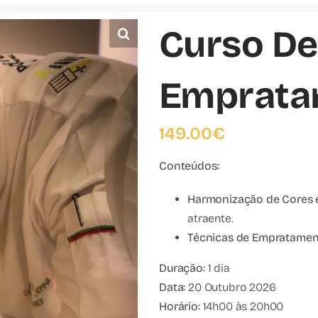
Curso De
Emprata
149.00
€
Conteúdos:
Harmonização de Cores e
atraente.
Técnicas de Empratame
Duração:
1 dia
Data:
20 Outubro 2026
Horário:
14h00 às 20h00