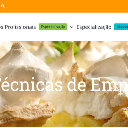
s Profissionais
Especialização
Especialização
Master
Pastelaria e Padaria
Online
Cursos Técnicos
Profissional Pastelaria Vegan
zinha Online
Cozinha Molecular
Profissional de Pastelaria
Técnicas de Empratamento
Técnicas de Em
telaria Online
Pastelaria Tradicional Portuguesa
Técnicas de Chocolate
Profissional Padaria
inha e Pastelaria Online
Mesa e Bar
Profissional Pastelaria e Padaria
e Nata Online
Curso Intensivo de Mesa e Ba