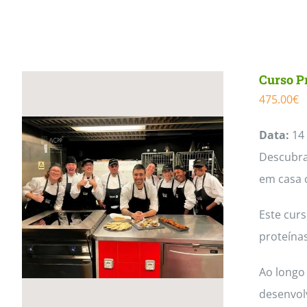
Curso P
475.00
€
Data:
14 
Descubra 
em casa 
Este cur
proteínas
Ao longo 
desenvol