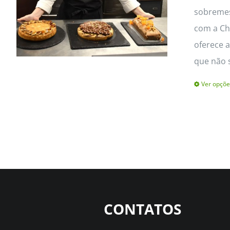
sobremes
com a Che
oferece a
que não 
Ver opçõe
CONTATOS