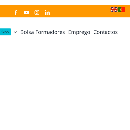
Bolsa Formadores
Emprego
Contactos
class
Cozinha Japonesa
Cursos Práticos
Profissional de Cozinha Japonesa
Curso Prático Cozinha
Profissional de Sushi
Curso Prático Pastelaria
Curso Sushi Omakase
Curso Cozinha Portuguesa
Curso Sushi Decorativo
Curso Petiscos Portugueses
Curso Washoku – Ichiju Sansai
Curso Prático de Sushi
Curso Street food, Dumplings e Udon
Curso Prático Ramen
r
Curso Sushi Criativo