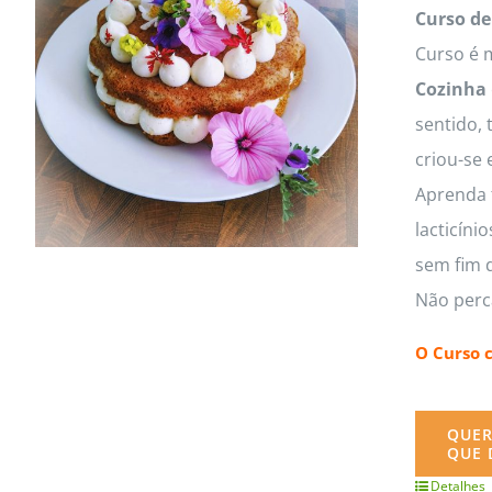
MasterClass
Macarons
Curso de
Curso é m
Cozinha
sentido, 
criou-se 
Aprenda t
lacticíni
sem fim d
Não perc
O Curso 
QUER
QUE 
Detalhes