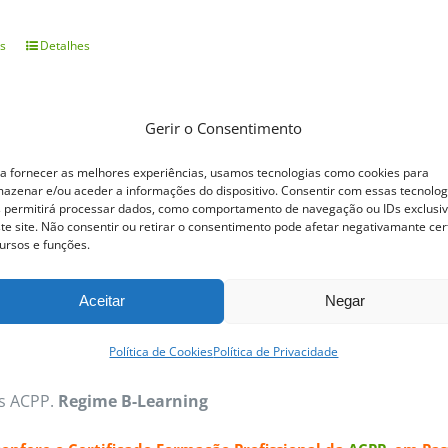
s
Detalhes
This
product
has
Gerir o Consentimento
multiple
ofissional Pastelaria Tradicional
a fornecer as melhores experiências, usamos tecnologias como cookies para
variants.
azenar e/ou aceder a informações do dispositivo. Consentir com essas tecnolog
 permitirá processar dados, como comportamento de navegação ou IDs exclusi
The
te site. Não consentir ou retirar o consentimento pode afetar negativamante cer
ofissional Pastelaria Tradicional
Dos quentinhos e estaladi
options
ursos e funções.
laria Tradicional permite trabalhar vasta gama de produto
may
Aceitar
Negar
a e recheio cremoso confecionados com várias receitas exc
be
s tradicionais típicas e deliciosas. Cremes Bases, Tartes,
chosen
Política de Cookies
Política de Privacidade
os os Pastéis de Nata, com a sua massa estaladiça e reche
on
as ACPP.
Regime B-Learning
the
product