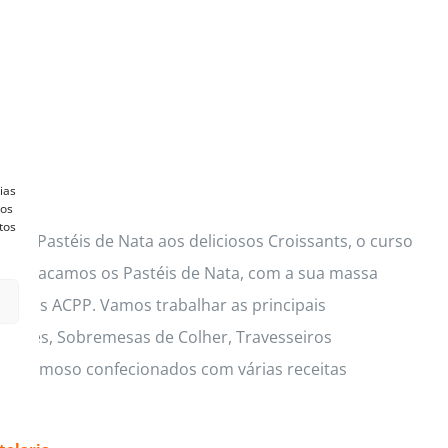
ias
vos
tos
ços Pastéis de Nata aos deliciosos Croissants, o curso
s. Destacamos os Pastéis de Nata, com a sua massa
lusivas ACPP. Vamos trabalhar as principais
 Mouses, Sobremesas de Colher, Travesseiros
io cremoso confecionados com várias receitas