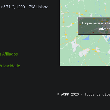
chosen
nº 71 C, 1200 – 798 Lisboa.
on
the
Clique para aceit
product
ativar
page
 Afiliados
 Privacidade
© ACPP 2023 • Todos os dir