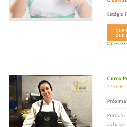
O Curso 
Estágio 
QUER
QUE 
Detalhes
Curso Pr
475.00
€
Próxima 
Porquê E
as bases 