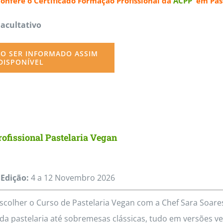
confere o
Certificado Formação Profissional da
ACPP
em Past
page
Facultativo
O SER INFORMADO ASSIM
DISPONÍVEL
ofissional Pastelaria Vegan
Edição:
4 a 12
Novembro
2026
scolher o Curso de Pastelaria Vegan com a Chef Sara Soa
da pastelaria até sobremesas clássicas, tudo em versões veg