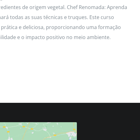
redientes de origem vegetal. Chef Renomada: Aprenda
hará todas as suas técnicas e truques. Este curso
a prática e deliciosa, proporcionando uma formação
idade e o impacto positivo no meio ambiente.