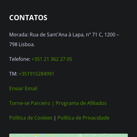
options
CONTATOS
may
be
Morada: Rua de Sant`Ana à Lapa, nº 71 C, 1200 –
chosen
798 Lisboa.
on
the
Telefone:
+351 21 362 27 05
product
TM:
+351915284991
page
Enviar Email
Torne-se Parceiro |
Programa de Afiliados
Política de Cookies
|
Política de Privacidade