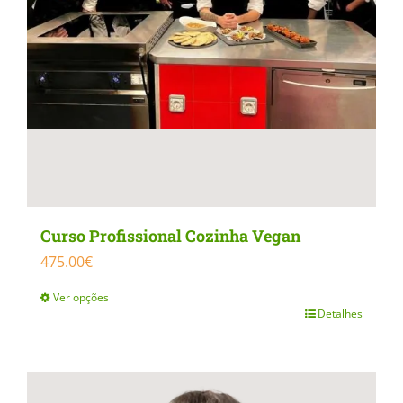
Curso Profissional Cozinha Vegan
475.00
€
Ver opções
Detalhes
This
product
has