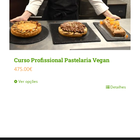
Curso Profissional Pastelaria Vegan
475.00
€
Ver opções
Detalhes
This
product
has
multiple
variants.
The