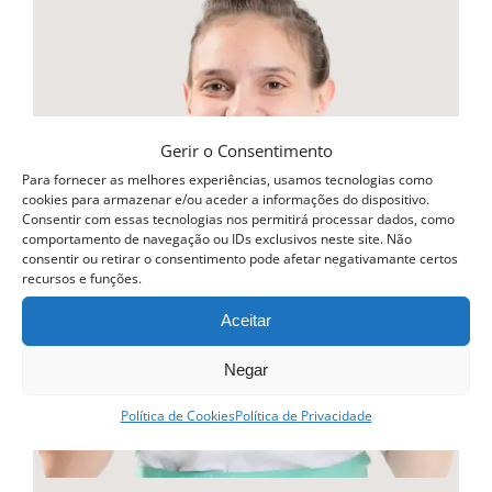
multiple
variants.
The
options
may
Gerir o Consentimento
be
Para fornecer as melhores experiências, usamos tecnologias como
cookies para armazenar e/ou aceder a informações do dispositivo.
chosen
Consentir com essas tecnologias nos permitirá processar dados, como
comportamento de navegação ou IDs exclusivos neste site. Não
on
consentir ou retirar o consentimento pode afetar negativamante certos
recursos e funções.
the
product
Aceitar
page
Negar
Política de Cookies
Política de Privacidade