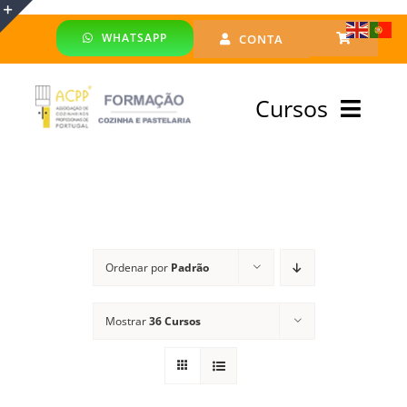
Skip
WHATSAPP
CONTA
to
Toggle
content
Sliding
Cursos
Bar
Area
Bolsa Formadores
Cursos Profissionais
Ordenar por
Padrão
Especialização
Mostrar
36 Cursos
Financiado
Emprego