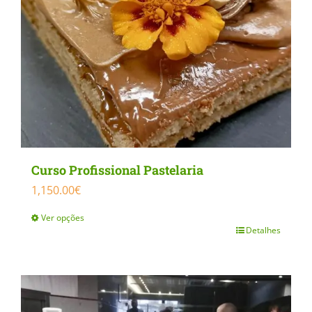
Curso Profissional Pastelaria
1,150.00
€
Ver opções
Detalhes
This
product
has
multiple