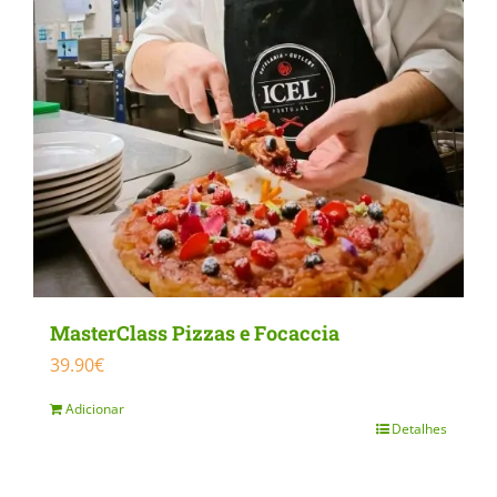
chosen
on
the
product
page
MasterClass Pizzas e Focaccia
39.90
€
Adicionar
Detalhes