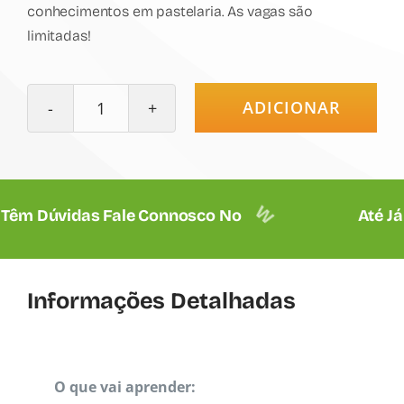
conhecimentos em pastelaria. As vagas são
limitadas!
ADICIONAR
Quantidade
de
Masterclass
de
Têm Dúvidas Fale Connosco No
Até Já
Massas
Frescas
Pós
Informações Detalhadas
Laboral
O que vai aprender: