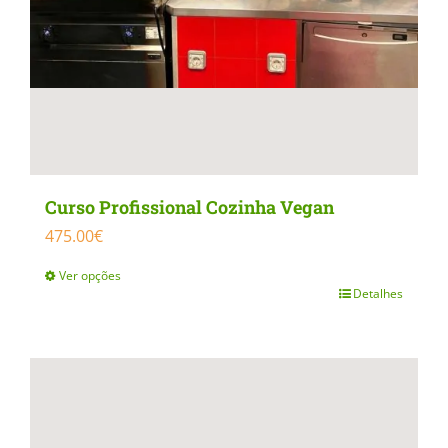
product
page
Curso Profissional Cozinha Vegan
475.00
€
Ver opções
Detalhes
This
product
has
multiple
variants.