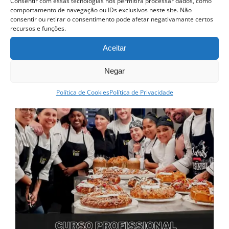
Consentir com essas tecnologias nos permitirá processar dados, como
comportamento de navegação ou IDs exclusivos neste site. Não
consentir ou retirar o consentimento pode afetar negativamante certos
recursos e funções.
Cursos Relacionados
Aceitar
Curso esgotado
Negar
Política de Cookies
Política de Privacidade