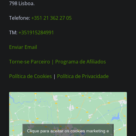
on
798 Lisboa.
the
Telefone:
+351 21 362 27 05
product
page
TM:
+351915284991
Enviar Email
Torne-se Parceiro |
Programa de Afiliados
Política de Cookies
|
Política de Privacidade
Clique para aceitar os cookies marketing e