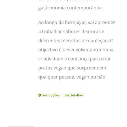
gastronomia contemporânea.
Ao longo da formação, vai aprender
a trabalhar sabores, texturas e
diferentes métodos de confeção. O
objectivo é desenvolver autonomia,
criatividade e confiança para criar
pratos vegan que surpreendem
qualquer pessoa, vegan ou não.
Ver opções
Detalhes
This
product
has
multiple