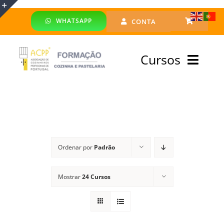
Skip
WHATSAPP
CONTA
to
Toggle
content
Sliding
Cursos
Bar
Area
Bolsa Formadores
Cursos Profissionais
Ordenar por
Padrão
Especialização
Mostrar
24 Cursos
Financiado
Emprego