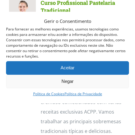
Curso Profissional Pastelaria
variants.
Tradicional
The
Gerir o Consentimento
Curso Profissional Pastelaria
options
Para fornecer as melhores experiências, usamos tecnologias como
Tradicional
Dos quentinhos e
cookies para armazenar e/ou aceder a informações do dispositivo.
may
Consentir com essas tecnologias nos permitirá processar dados, como
estaladiços Pastéis de Nata aos
be
comportamento de navegação ou IDs exclusivos neste site. Não
consentir ou retirar o consentimento pode afetar negativamante certos
deliciosos Croissants, o curso de
chosen
recursos e funções.
Pastelaria Tradicional permite
on
Aceitar
trabalhar vasta gama de produtos.
the
Negar
Destacamos os Pastéis de Nata, com
product
a sua massa estaladiça e recheio
page
Política de Cookies
Política de Privacidade
cremoso confecionados com várias
receitas exclusivas ACPP. Vamos
trabalhar as principais sobremesas
tradicionais típicas e deliciosas.