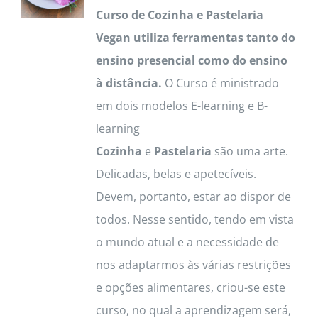
Curso de Cozinha e Pastelaria
options
Vegan utiliza ferramentas tanto do
may
ensino presencial como do ensino
be
à distância.
O Curso é ministrado
chosen
em dois modelos E-learning e B-
on
learning
the
Cozinha
e
Pastelaria
são uma arte.
product
Delicadas, belas e apetecíveis.
page
Devem, portanto, estar ao dispor de
todos. Nesse sentido, tendo em vista
o mundo atual e a necessidade de
nos adaptarmos às várias restrições
e opções alimentares, criou-se este
curso, no qual a aprendizagem será,