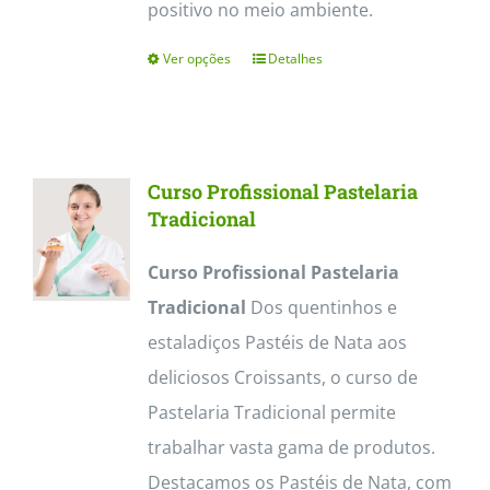
positivo no meio ambiente.
Ver opções
Detalhes
This
product
has
multiple
Curso Profissional Pastelaria
variants.
Tradicional
The
Curso Profissional Pastelaria
options
Tradicional
Dos quentinhos e
may
estaladiços Pastéis de Nata aos
be
deliciosos Croissants, o curso de
chosen
Pastelaria Tradicional permite
on
trabalhar vasta gama de produtos.
the
Destacamos os Pastéis de Nata, com
product