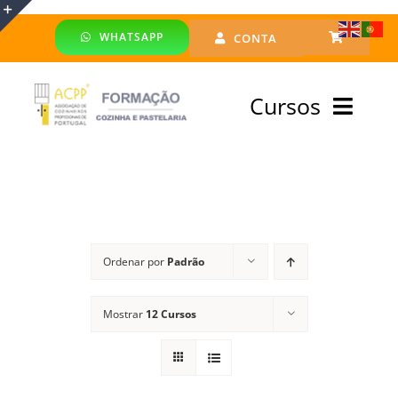
Skip
WHATSAPP
CONTA
to
Toggle
content
Sliding
Cursos
Bar
Area
Bolsa Formadores
Cursos Profissionais
Ordenar por
Padrão
Especialização
Mostrar
12 Cursos
Financiado
Emprego