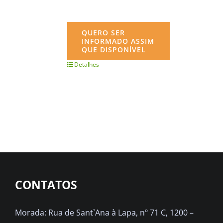
QUERO SER
INFORMADO ASSIM
QUE DISPONÍVEL
Detalhes
CONTATOS
Morada: Rua de Sant`Ana à Lapa, nº 71 C, 1200 –