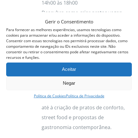
14h00 às 18h00
Descubra como criar pratos vegan
Gerir o Consentimento
completos, equilibrados e cheios de
Para fornecer as melhores experiências, usamos tecnologias como
sabor, através de técnicas que pode
cookies para armazenar e/ou aceder a informações do dispositivo.
Consentir com essas tecnologias nos permitirá processar dados, como
aplicar tanto em casa como numa
comportamento de navegação ou IDs exclusivos neste site. Não
cozinha profissional.
consentir ou retirar o consentimento pode afetar negativamante certos
recursos e funções.
Este curso apresenta uma
Aceitar
abordagem prática à cozinha vegetal,
Negar
desde a preparação dos ingredientes
Política de Cookies
Política de Privacidade
e o domínio das proteínas vegetais
até à criação de pratos de conforto,
street food e propostas de
gastronomia contemporânea.