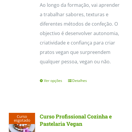
Ao longo da formação, vai aprender
a trabalhar sabores, texturas e
diferentes métodos de confeção. O
objectivo é desenvolver autonomia,
criatividade e confiança para criar
pratos vegan que surpreendem
qualquer pessoa, vegan ou não.
Ver opções
Detalhes
This
product
has
multiple
Curso Profissional Cozinha e
Curso
variants.
esgotado
Pastelaria Vegan
The