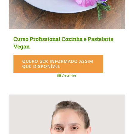
the
product
page
Curso Profissional Cozinha e Pastelaria
Vegan
QUERO SER INFORMADO ASSIM
QUE DISPONÍVEL
Detalhes