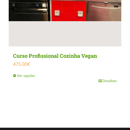
Curso Profissional Cozinha Vegan
475.00
€
Ver opções
Detalhes
This
product
has
multiple
variants.
The