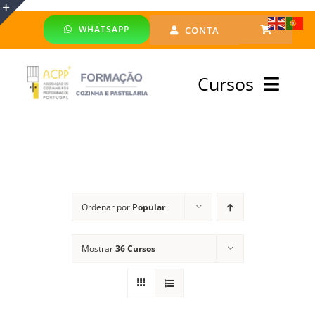
Skip
WHATSAPP
CONTA
to
Toggle
content
Sliding
Cursos
Bar
Area
Bolsa Formadores
Cursos Profissionais
Ordenar por
Popular
Especialização
Mostrar
36 Cursos
Financiado
Emprego