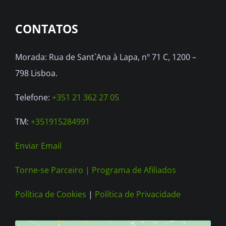
options
CONTATOS
may
be
Morada: Rua de Sant`Ana à Lapa, nº 71 C, 1200 –
chosen
798 Lisboa.
on
the
Telefone:
+351 21 362 27 05
product
TM:
+351915284991
page
Enviar Email
Torne-se Parceiro |
Programa de Afiliados
Política de Cookies
|
Política de Privacidade