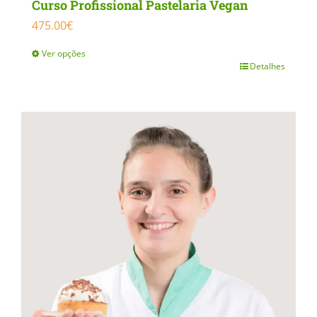
Curso Profissional Pastelaria Vegan
475.00
€
Ver opções
Detalhes
This
product
has
multiple
variants.
The
options
may
be
chosen
on