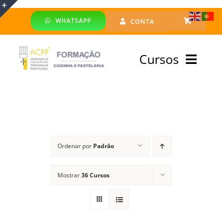
Skip
WHATSAPP
CONTA
to
Toggle
content
Sliding
Cursos
Bar
Area
Bolsa Formadores
Cursos Profissionais
Ordenar por
Padrão
Especialização
Mostrar
36 Cursos
Financiado
Emprego