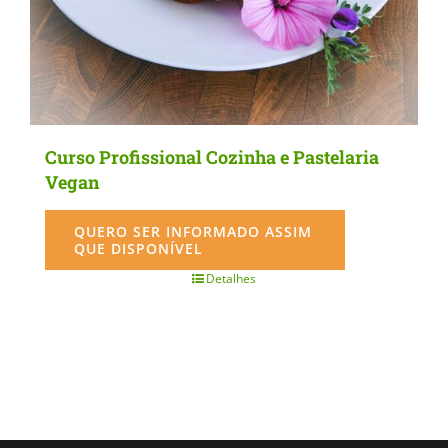
the
product
page
Curso Profissional Cozinha e Pastelaria
Vegan
QUERO SER INFORMADO ASSIM
QUE DISPONÍVEL
Detalhes