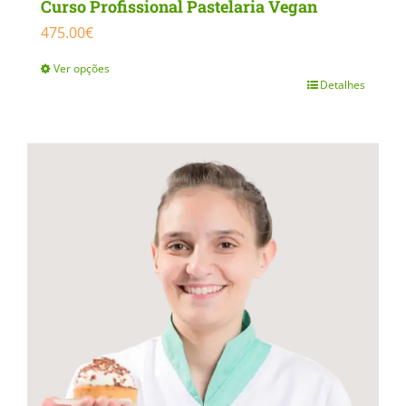
Curso Profissional Pastelaria Vegan
475.00
€
Ver opções
Detalhes
This
product
has
multiple
variants.
The
options
may
be
chosen
on