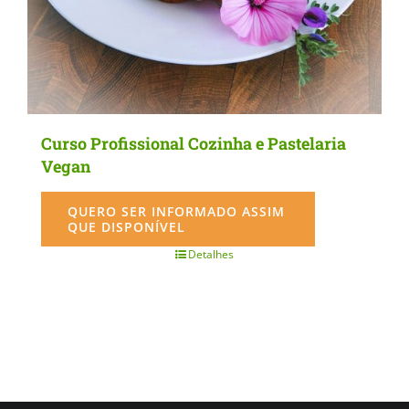
the
product
page
Curso Profissional Cozinha e Pastelaria
Vegan
QUERO SER INFORMADO ASSIM
QUE DISPONÍVEL
Detalhes