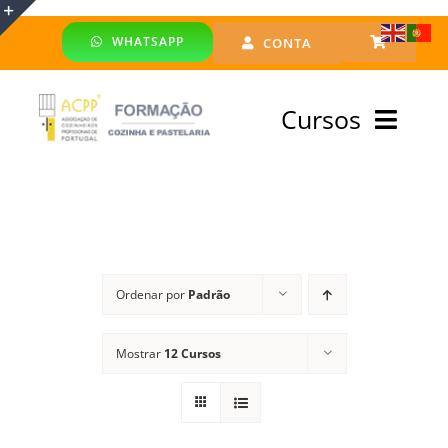
Skip
WHATSAPP
CONTA
to
Toggle
content
Sliding
Cursos
Bar
Area
Bolsa Formadores
Cursos Profissionais
Ordenar por
Padrão
Especialização
Mostrar
12 Cursos
Financiado
Emprego