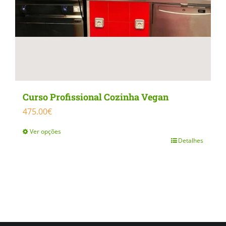
product
page
Curso Profissional Cozinha Vegan
475.00
€
Ver opções
Detalhes
This
product
has
multiple
variants.
The