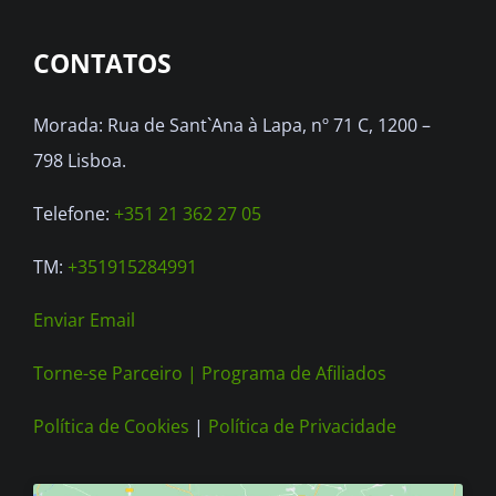
options
CONTATOS
may
be
Morada: Rua de Sant`Ana à Lapa, nº 71 C, 1200 –
chosen
798 Lisboa.
on
the
Telefone:
+351 21 362 27 05
product
TM:
+351915284991
page
Enviar Email
Torne-se Parceiro |
Programa de Afiliados
Política de Cookies
|
Política de Privacidade