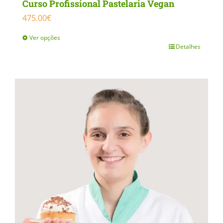
Curso Profissional Pastelaria Vegan
475.00
€
Ver opções
Detalhes
This
product
has
multiple
variants.
The
options
may
be
chosen
on