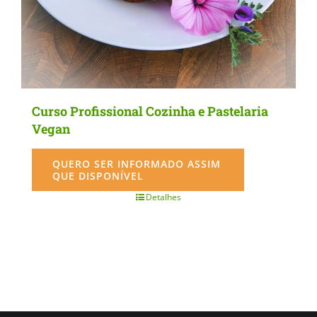
the
product
page
Curso Profissional Cozinha e Pastelaria
Vegan
QUERO SER INFORMADO ASSIM
QUE DISPONÍVEL
Detalhes