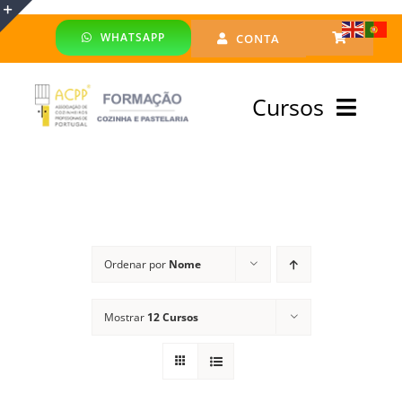
Skip
WHATSAPP
CONTA
to
Toggle
content
Sliding
Cursos
Bar
Area
Bolsa Formadores
Cursos Profissionais
Ordenar por
Nome
Especialização
Mostrar
12 Cursos
Financiado
Emprego