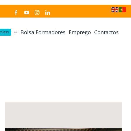
Bolsa Formadores
Emprego
Contactos
class
Cozinha Japonesa
Cursos Práticos
Profissional de Cozinha Japonesa
Curso Prático Cozinha
Profissional de Sushi
Curso Prático Pastelaria
Curso Sushi Omakase
Curso Cozinha Portuguesa
Curso Sushi Decorativo
Curso Petiscos Portugueses
Curso Washoku – Ichiju Sansai
Curso Prático de Sushi
Curso Street food, Dumplings e Udon
Curso Prático Ramen
r
Curso Sushi Criativo