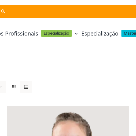
s Profissionais
Especialização
Especialização
Master
Pastelaria e Padaria
Online
Cursos Técnicos
Profissional Pastelaria Vegan
zinha Online
Cozinha Molecular
Profissional de Pastelaria
Técnicas de Empratamento
telaria Online
Pastelaria Tradicional Portuguesa
Técnicas de Chocolate
Profissional Padaria
inha e Pastelaria Online
Mesa e Bar
Profissional Pastelaria e Padaria
e Nata Online
Curso Intensivo de Mesa e Ba