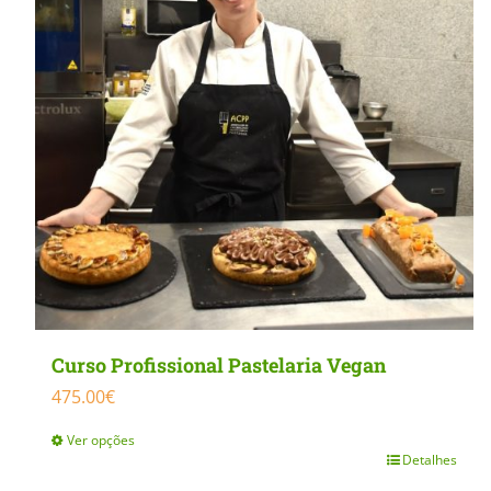
MasterClass
Macarons
Curso Profissional Pastelaria Vegan
475.00
€
Ver opções
Detalhes
This