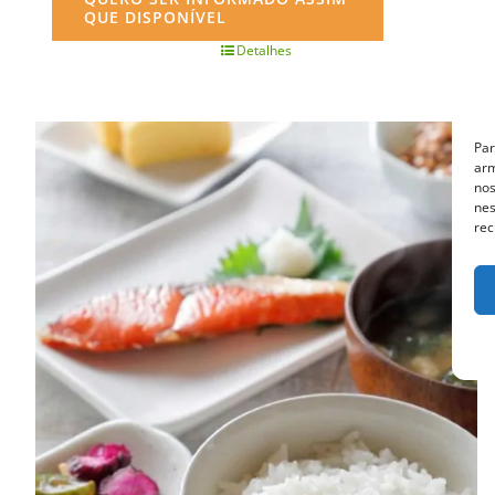
QUE DISPONÍVEL
Detalhes
Par
arm
nos
nes
rec