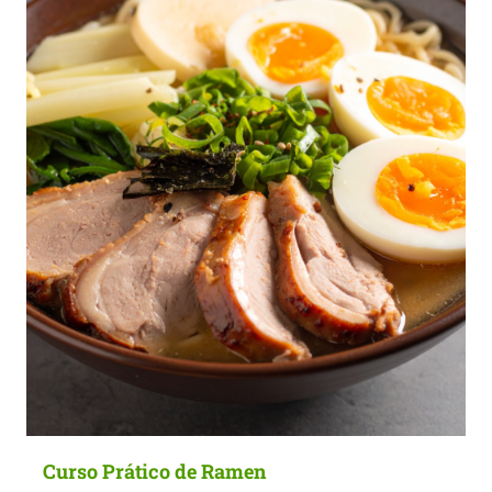
options
may
be
chosen
on
the
product
page
Curso Prático de Ramen