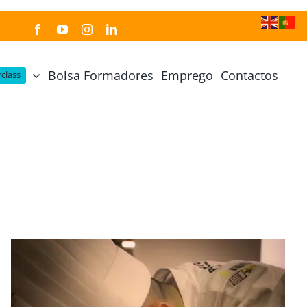
Bolsa Formadores
Emprego
Contactos
class
Cozinha Japonesa
Cursos Práticos
Profissional de Cozinha Japonesa
Curso Prático Cozinha
Profissional de Sushi
Curso Prático Pastelaria
Curso Sushi Omakase
Curso Cozinha Portuguesa
Curso Sushi Decorativo
Curso Petiscos Portugueses
Curso Washoku – Ichiju Sansai
Curso Prático de Sushi
Curso Street food, Dumplings e Udon
Curso Prático Ramen
r
Curso Sushi Criativo