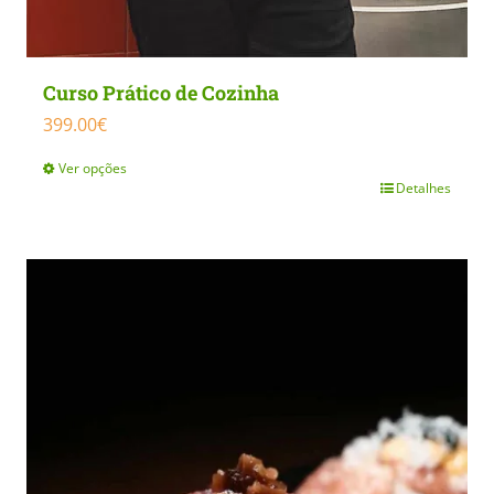
Curso Prático de Cozinha
399.00
€
Ver opções
Detalhes
This
product
has
multiple
variants.
The
options
may
be