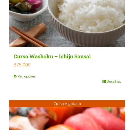
Curso Washoku – Ichiju Sansai
375.00
€
Ver opções
Detalhes
This
product
has
Curso esgotado
multiple
variants.
The