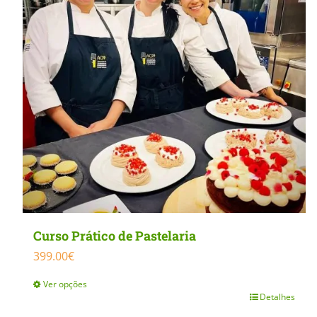
MasterClass
Macarons
Curso Prático de Pastelaria
399.00
€
Ver opções
Detalhes
This