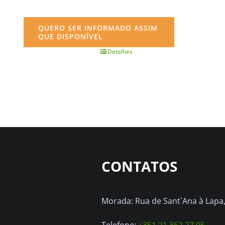
QUERO SER INFORMADO ASSIM
QUE DISPONÍVEL
Detalhes
CONTATOS
Morada: Rua de Sant`Ana à Lapa, 
Telefone:
+351 21 362 27 05