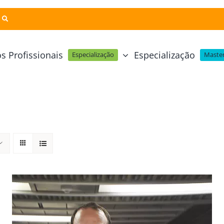
s Profissionais
Especialização
Especialização
Master
Pastelaria e Padaria
Online
Cursos Técnicos
Profissional Pastelaria Vegan
zinha Online
Cozinha Molecular
Profissional de Pastelaria
Técnicas de Empratamento
telaria Online
Pastelaria Tradicional Portuguesa
Técnicas de Chocolate
Profissional Padaria
inha e Pastelaria Online
Mesa e Bar
Profissional Pastelaria e Padaria
e Nata Online
Curso Intensivo de Mesa e Ba