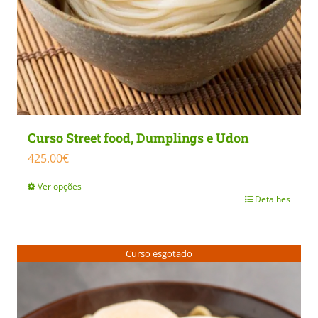
Curso Street food, Dumplings e Udon
425.00
€
Ver opções
Detalhes
This
product
has
Curso esgotado
multiple
variants.
The