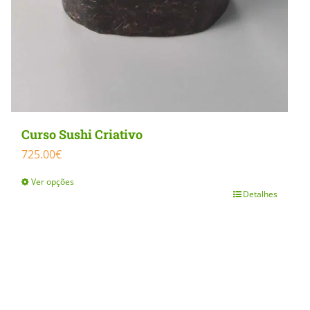
Curso Sushi Criativo
725.00
€
Ver opções
Detalhes
This
product
has
multiple
variants.
The