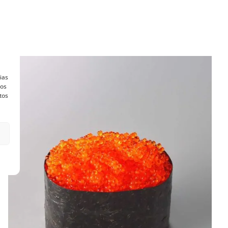
ias
vos
tos