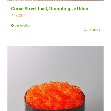
Curso Street food, Dumplings e Udon
425.00
€
Ver opções
Detalhes
This
product
has
multiple
variants.
The
options
may
be
chosen
on