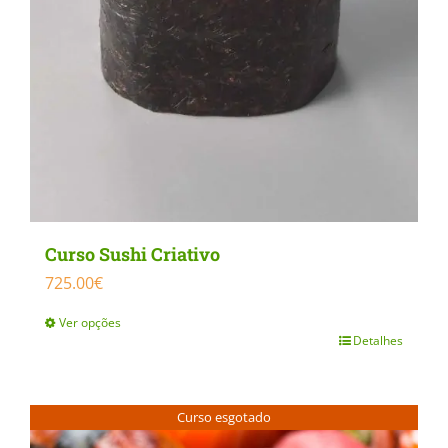
the
product
page
Curso Sushi Criativo
725.00
€
Ver opções
Detalhes
This
product
has
Curso esgotado
multiple