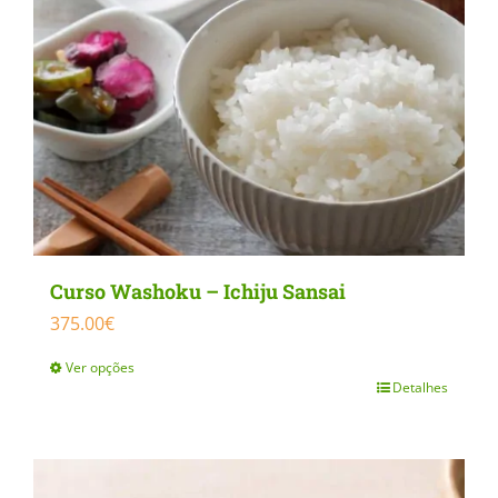
Curso Washoku – Ichiju Sansai
375.00
€
Ver opções
Detalhes
This
product
has