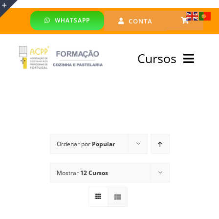
Skip
WHATSAPP
CONTA
to
Toggle
content
Sliding
Cursos
Bar
Area
Bolsa Formadores
Cursos Profissionais
Ordenar por
Popular
Especialização
Mostrar
12 Cursos
Financiado
Emprego