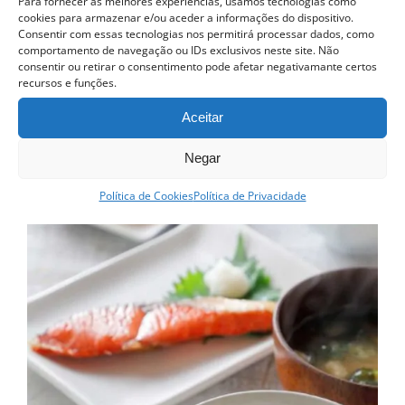
Para fornecer as melhores experiências, usamos tecnologias como
cookies para armazenar e/ou aceder a informações do dispositivo.
Consentir com essas tecnologias nos permitirá processar dados, como
Curso Sushi Decorativo
comportamento de navegação ou IDs exclusivos neste site. Não
425.00
€
consentir ou retirar o consentimento pode afetar negativamante certos
recursos e funções.
Adicionar
Detalhes
Aceitar
Negar
Política de Cookies
Política de Privacidade