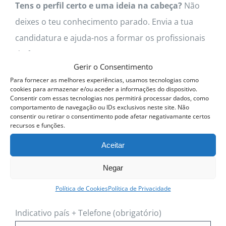
Tens o perfil certo e uma ideia na cabeça?
Não
deixes o teu conhecimento parado. Envia a tua
candidatura e ajuda-nos a formar os profissionais
do futuro.
Gerir o Consentimento
Para fornecer as melhores experiências, usamos tecnologias como
Inscreve-te através do formulário:
cookies para armazenar e/ou aceder a informações do dispositivo.
Consentir com essas tecnologias nos permitirá processar dados, como
comportamento de navegação ou IDs exclusivos neste site. Não
O seu nome (obrigatório)
consentir ou retirar o consentimento pode afetar negativamante certos
recursos e funções.
Aceitar
O seu email (obrigatório)
Negar
Política de Cookies
Política de Privacidade
Indicativo país + Telefone (obrigatório)