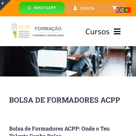
Skip
WHATSAPP
CONTA
to
Toggle
content
Sliding
Cursos
Bar
Area
Bolsa Formadores
Cursos Profissionais
Especialização
BOLSA DE FORMADORES ACPP
Financiado
Emprego
Bolsa de Formadores ACPP: Onde o Teu
Talento Ganha Palco