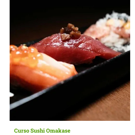
MasterClass
Macarons
Curso Sushi Omakase