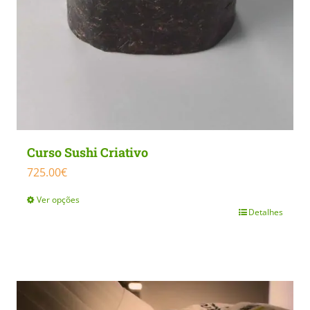
Curso Sushi Criativo
725.00
€
Ver opções
Detalhes
This
product
has
multiple
variants.