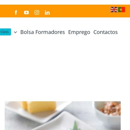
Bolsa Formadores
Emprego
Contactos
class
Cozinha Japonesa
Cursos Práticos
Profissional de Cozinha Japonesa
Curso Prático Cozinha
Profissional de Sushi
Curso Prático Pastelaria
Curso Sushi Omakase
Curso Cozinha Portuguesa
Curso Sushi Decorativo
Curso Petiscos Portugueses
Curso Washoku – Ichiju Sansai
Curso Prático de Sushi
Curso Street food, Dumplings e Udon
Curso Prático Ramen
r
Curso Sushi Criativo