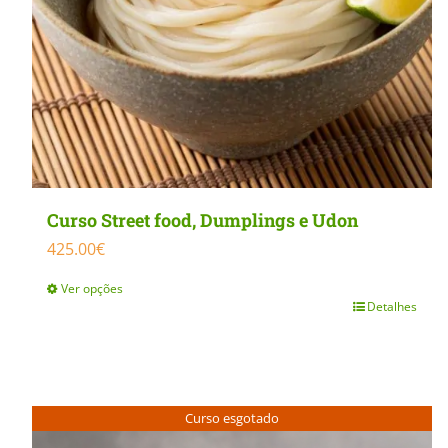
Curso Street food, Dumplings e Udon
425.00
€
Ver opções
Detalhes
This
product
has
multiple
Curso esgotado
variants.