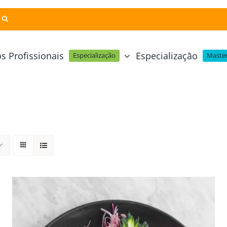
s Profissionais
Especialização
Especialização
Master
Pastelaria e Padaria
Online
Cursos Técnicos
Profissional Pastelaria Vegan
zinha Online
Cozinha Molecular
Profissional de Pastelaria
Técnicas de Empratamento
telaria Online
Pastelaria Tradicional Portuguesa
Técnicas de Chocolate
Profissional Padaria
inha e Pastelaria Online
Mesa e Bar
Profissional Pastelaria e Padaria
e Nata Online
Curso Intensivo de Mesa e Ba