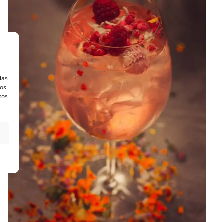
ias
vos
tos