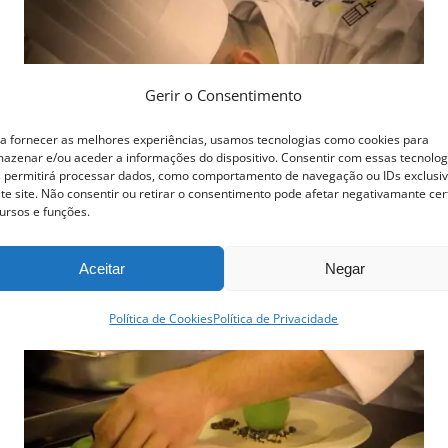
The
options
may
Gerir o Consentimento
be
a fornecer as melhores experiências, usamos tecnologias como cookies para
chosen
azenar e/ou aceder a informações do dispositivo. Consentir com essas tecnolog
 permitirá processar dados, como comportamento de navegação ou IDs exclusi
on
te site. Não consentir ou retirar o consentimento pode afetar negativamante cer
ursos e funções.
the
product
Aceitar
Negar
page
Política de Cookies
Política de Privacidade