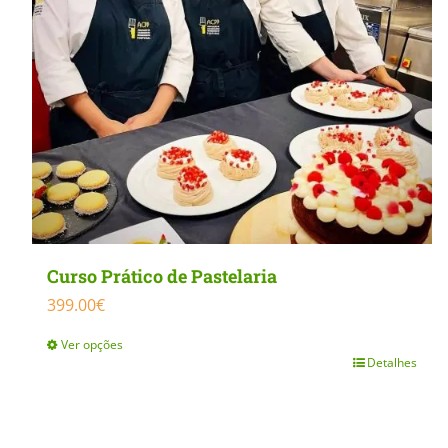
Curso Prático de Pastelaria
399.00
€
Ver opções
Detalhes
This
product
has