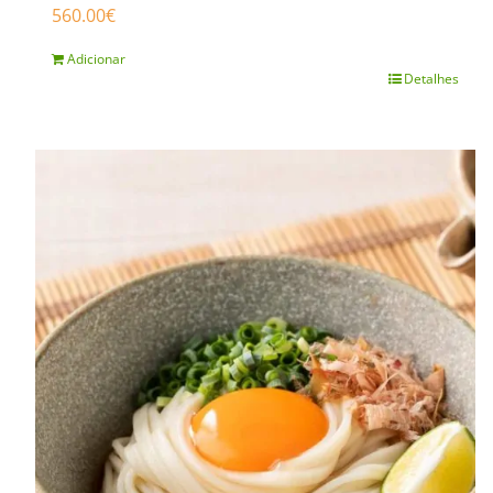
560.00
€
Adicionar
Detalhes