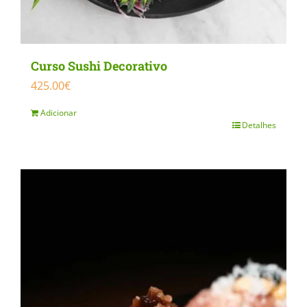
Curso Sushi Decorativo
425.00
€
Adicionar
Detalhes