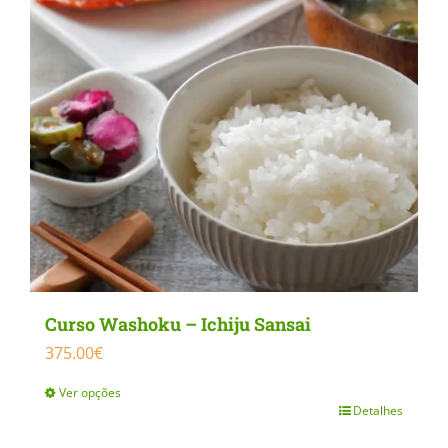
be
chosen
on
the
product
page
Curso Washoku – Ichiju Sansai
375.00
€
Ver opções
Detalhes
This