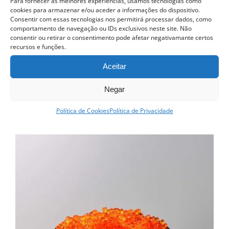
Para fornecer as melhores experiências, usamos tecnologias como
cookies para armazenar e/ou aceder a informações do dispositivo.
Consentir com essas tecnologias nos permitirá processar dados, como
comportamento de navegação ou IDs exclusivos neste site. Não
consentir ou retirar o consentimento pode afetar negativamante certos
Curso Prático de Sushi
recursos e funções.
Aceitar
QUERO SER INFORMADO ASSIM
QUE DISPONÍVEL
Negar
Detalhes
Política de Cookies
Política de Privacidade