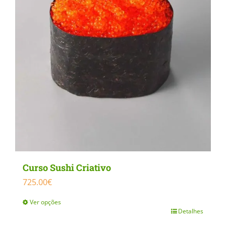
Curso Sushi Criativo
725.00
€
Ver opções
Detalhes
This