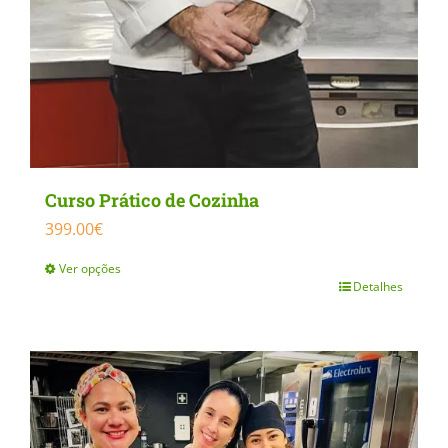
Curso Prático de Cozinha
399.00
€
Ver opções
Detalhes
This
product
has
multiple
variants.