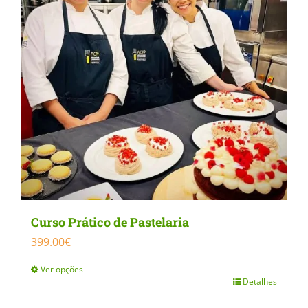
The
options
may
be
chosen
on
the
product
page
Curso Prático de Pastelaria
399.00
€
Ver opções
Detalhes
This