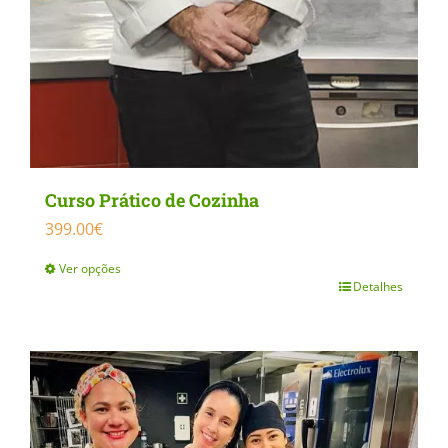
Curso Prático de Cozinha
399.00
€
Ver opções
Detalhes
This
product
has
multiple
variants.