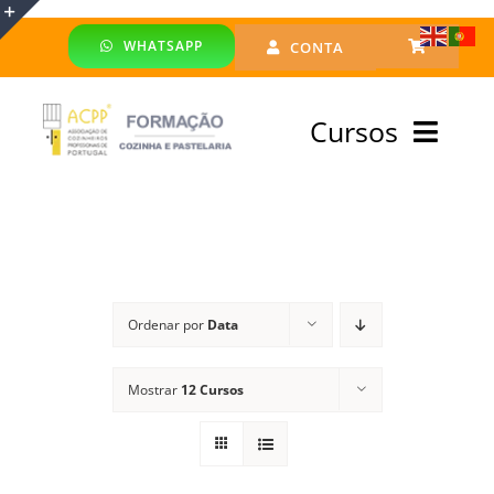
Skip
WHATSAPP
CONTA
to
Toggle
content
Sliding
Cursos
Bar
Area
Bolsa Formadores
Cursos Profissionais
Ordenar por
Data
Especialização
Mostrar
12 Cursos
Financiado
Emprego