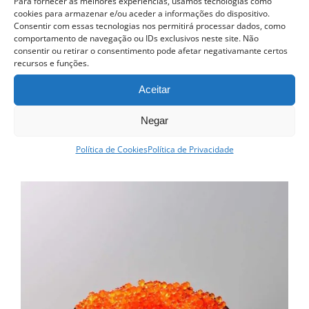
Para fornecer as melhores experiências, usamos tecnologias como
cookies para armazenar e/ou aceder a informações do dispositivo.
Consentir com essas tecnologias nos permitirá processar dados, como
comportamento de navegação ou IDs exclusivos neste site. Não
consentir ou retirar o consentimento pode afetar negativamante certos
Curso Prático de Sushi
recursos e funções.
Aceitar
QUERO SER INFORMADO ASSIM
QUE DISPONÍVEL
Negar
Detalhes
Política de Cookies
Política de Privacidade