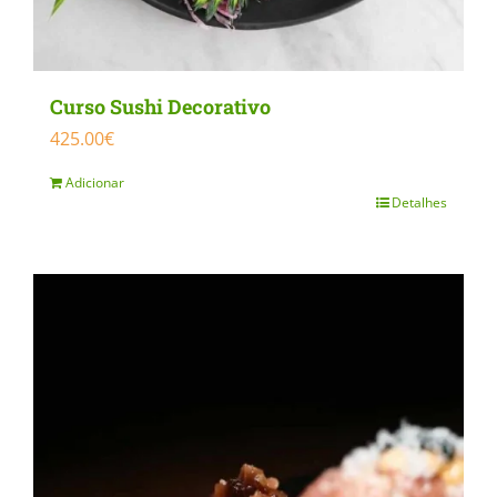
Curso Sushi Decorativo
425.00
€
Adicionar
Detalhes