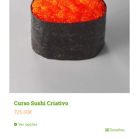
Curso Sushi Criativo
725.00
€
Ver opções
Detalhes
This