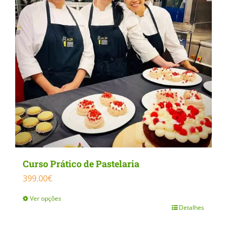
The
options
may
be
chosen
on
the
product
page
Curso Prático de Pastelaria
399.00
€
Ver opções
Detalhes
This