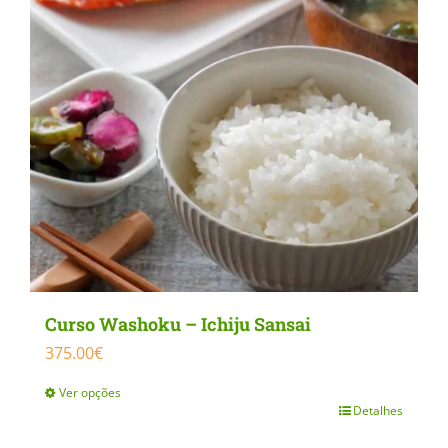
be
chosen
on
the
product
page
Curso Washoku – Ichiju Sansai
375.00
€
Ver opções
Detalhes
This