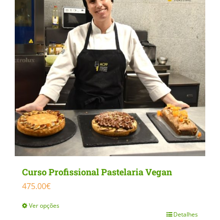
Curso Profissional Pastelaria Vegan
475.00
€
Ver opções
Detalhes
This