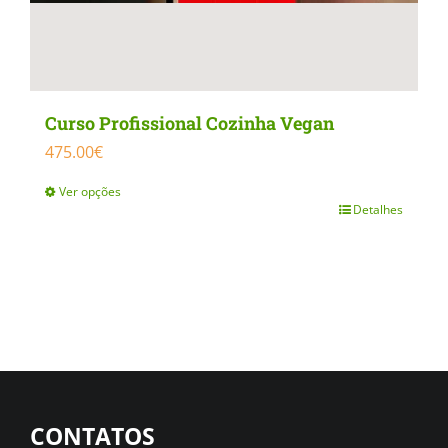
Curso Profissional Cozinha Vegan
475.00
€
Ver opções
Detalhes
This
product
has
multiple
variants.
The
options
CONTATOS
may