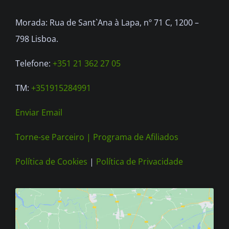
be
Morada: Rua de Sant`Ana à Lapa, nº 71 C, 1200 –
chosen
798 Lisboa.
on
the
Telefone:
+351 21 362 27 05
product
TM:
+351915284991
page
Enviar Email
Torne-se Parceiro |
Programa de Afiliados
Política de Cookies
|
Política de Privacidade