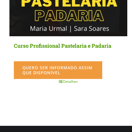
Curso Profissional Pastelaria e Padaria
QUERO SER INFORMADO ASSIM
QUE DISPONÍVEL
Detalhes