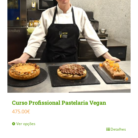
Curso Profissional Pastelaria Vegan
475.00
€
Ver opções
Detalhes
This