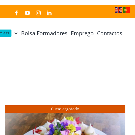
Bolsa Formadores
Emprego
Contactos
class
Cozinha Japonesa
Cursos Práticos
Profissional de Cozinha Japonesa
Curso Prático Cozinha
Profissional de Sushi
Curso Prático Pastelaria
Curso Sushi Omakase
Curso Cozinha Portuguesa
Curso Sushi Decorativo
Curso Petiscos Portugueses
Curso esgotado
Curso Washoku – Ichiju Sansai
Curso Prático de Sushi
Curso Street food, Dumplings e Udon
Curso Prático Ramen
r
Curso Sushi Criativo