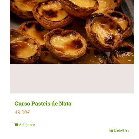
MasterClass
Macarons
Curso Pasteis de Nata
49.00
€
Adicionar
Detalhes