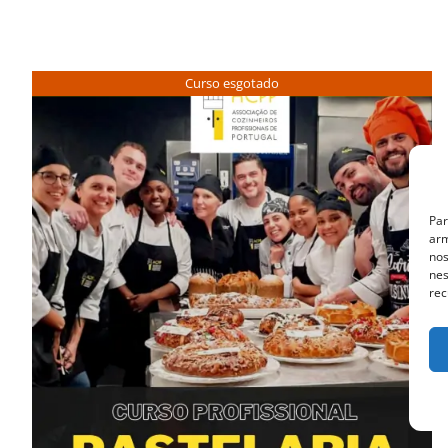
Curso esgotado
Par
arm
nos
nes
rec