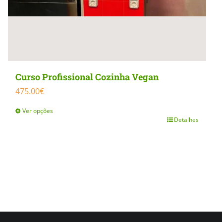
Curso Profissional Cozinha Vegan
475.00
€
Ver opções
Detalhes
This
product
has
multiple
variants.
The
options