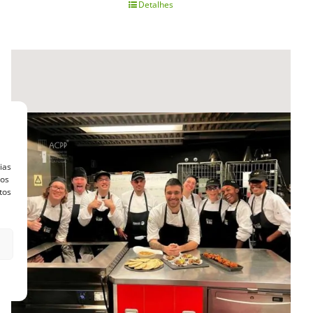
Detalhes
ias
vos
tos