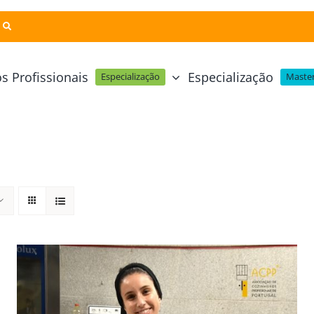
s Profissionais
Especialização
Especialização
Master
Pastelaria e Padaria
Online
Cursos Técnicos
Profissional Pastelaria Vegan
zinha Online
Cozinha Molecular
Profissional de Pastelaria
Técnicas de Empratamento
telaria Online
Pastelaria Tradicional Portuguesa
Técnicas de Chocolate
Profissional Padaria
inha e Pastelaria Online
Mesa e Bar
Profissional Pastelaria e Padaria
e Nata Online
Curso Intensivo de Mesa e Ba