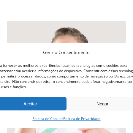
product
has
multiple
variants.
The
options
Gerir o Consentimento
may
a fornecer as melhores experiências, usamos tecnologias como cookies para
be
azenar e/ou aceder a informações do dispositivo. Consentir com essas tecnolog
 permitirá processar dados, como comportamento de navegação ou IDs exclusi
chosen
te site. Não consentir ou retirar o consentimento pode afetar negativamante cer
ursos e funções.
on
the
Aceitar
Negar
product
page
Política de Cookies
Política de Privacidade