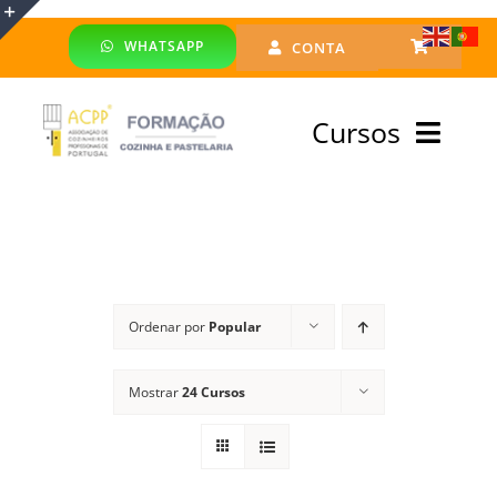
Skip
WHATSAPP
CONTA
to
Toggle
content
Sliding
Cursos
Bar
Area
Bolsa Formadores
Cursos Profissionais
Ordenar por
Popular
Especialização
Mostrar
24 Cursos
Financiado
Emprego