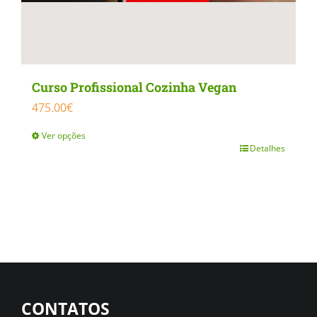
Curso Profissional Cozinha Vegan
475.00
€
Ver opções
Detalhes
This
product
has
multiple
variants.
The
options
CONTATOS
may