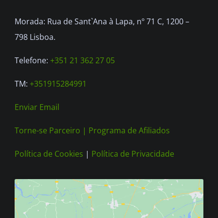
be
Morada: Rua de Sant`Ana à Lapa, nº 71 C, 1200 –
chosen
798 Lisboa.
on
the
Telefone:
+351 21 362 27 05
product
TM:
+351915284991
page
Enviar Email
Torne-se Parceiro |
Programa de Afiliados
Política de Cookies
|
Política de Privacidade