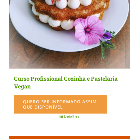
be
chosen
on
the
product
page
Curso Profissional Cozinha e Pastelaria
Vegan
QUERO SER INFORMADO ASSIM
QUE DISPONÍVEL
Detalhes