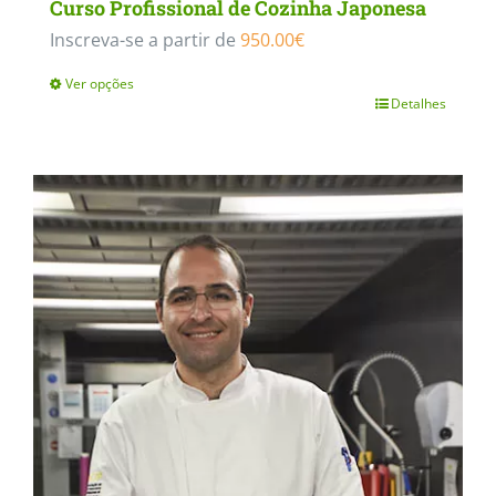
Curso Profissional de Cozinha Japonesa
Inscreva-se a partir de
950.00
€
Ver opções
Detalhes
This
product
has
multiple
variants.
The
options
may
be
chosen
on