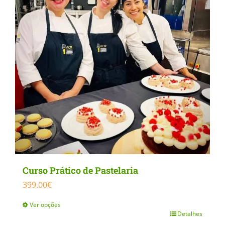
Curso Prático de Pastelaria
399.00
€
Ver opções
Detalhes
This