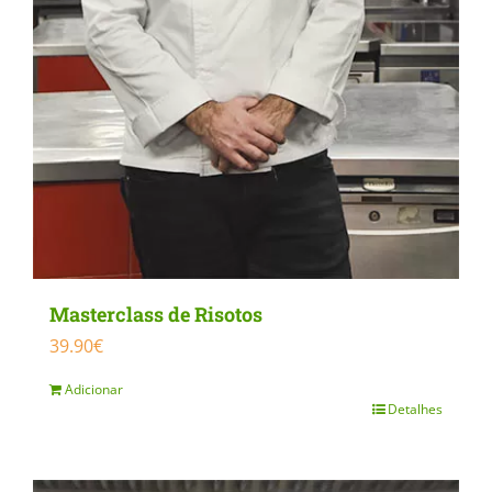
Masterclass de Risotos
39.90
€
Adicionar
Detalhes