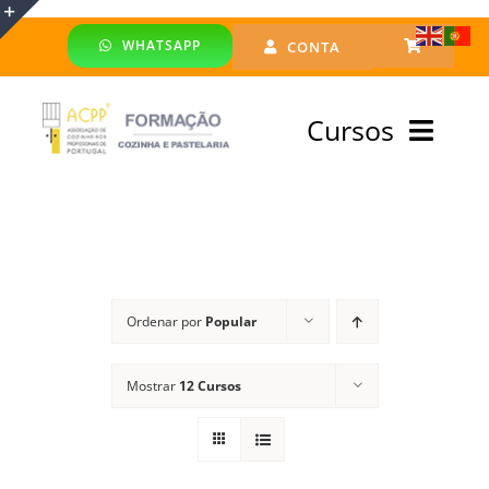
Skip
WHATSAPP
CONTA
to
Toggle
content
Sliding
Cursos
Bar
Area
Bolsa Formadores
Cursos Profissionais
Ordenar por
Popular
Especialização
Mostrar
12 Cursos
Financiado
Emprego