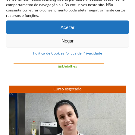
comportamento de navegação ou IDs exclusivos neste site. Não
consentir ou retirar o consentimento pode afetar negativamante certos
recursos e funções.
Masterclass de Bolos Vegan
Aceitar
39.90
€
Negar
QUERO SER INFORMADO ASSIM
Política de Cookies
Política de Privacidade
QUE DISPONÍVEL
Detalhes
Curso esgotado