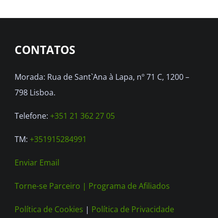
CONTATOS
Morada: Rua de Sant`Ana à Lapa, nº 71 C, 1200 –
798 Lisboa.
Telefone:
+351 21 362 27 05
TM:
+351915284991
Enviar Email
Torne-se Parceiro |
Programa de Afiliados
Política de Cookies
|
Política de Privacidade