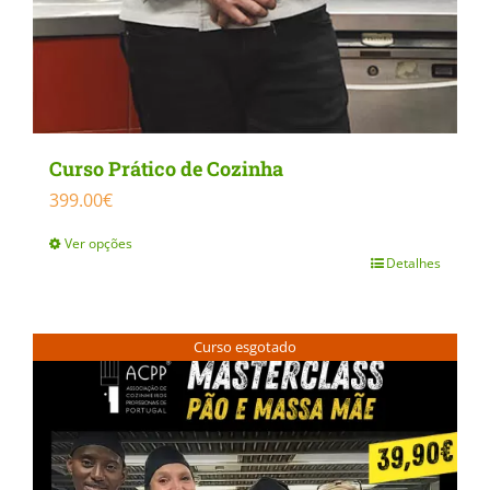
Curso Prático de Cozinha
399.00
€
Ver opções
Detalhes
This
product
has
Curso esgotado
multiple
variants.
The
options