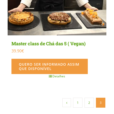
Master class de Chá das 5 ( Vegan)
39.90
€
QUERO SER INFORMADO ASSIM
QUE DISPONÍVEL
Detalhes
1
2
3