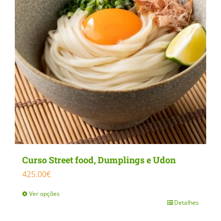
be
chosen
on
the
product
page
Curso Street food, Dumplings e Udon
425.00
€
Ver opções
Detalhes
This