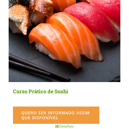
chosen
on
the
product
page
Curso Prático de Sushi
QUERO SER INFORMADO ASSIM
QUE DISPONÍVEL
Detalhes