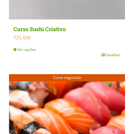
Curso Sushi Criativo
725.00
€
Ver opções
Detalhes
This
product
has
Curso esgotado
multiple
variants.
The
options
may
be