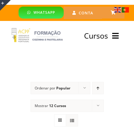
Skip
WHATSAPP
CONTA
to
Toggle
content
Sliding
Cursos
Bar
Area
Bolsa Formadores
Cursos Profissionais
Ordenar por
Popular
Especialização
Mostrar
12 Cursos
Financiado
Emprego