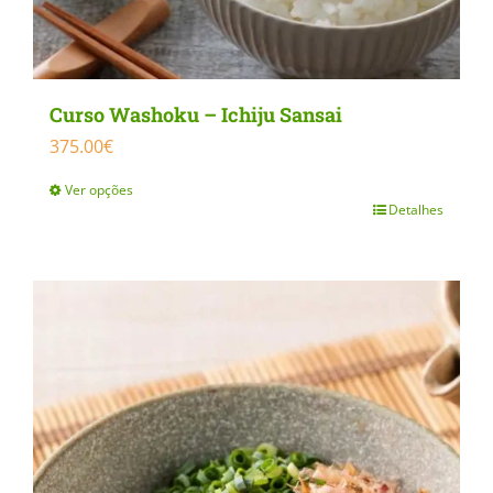
Curso Washoku – Ichiju Sansai
375.00
€
Ver opções
Detalhes
This
product
has
multiple
variants.
The
options
may