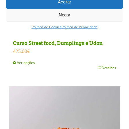
Aceitar
Negar
Política de Cookies
Política de Privacidade
Curso Street food, Dumplings e Udon
425.00
€
Ver opções
Detalhes
This
product
has
multiple
variants.
The
options