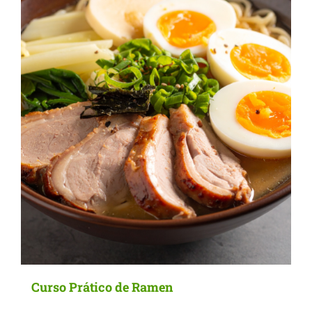
options
may
be
chosen
on
the
product
page
Curso Prático de Ramen