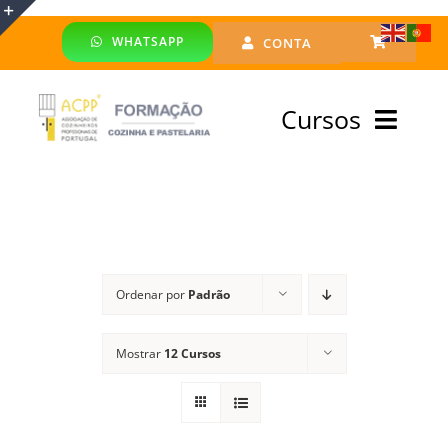
Skip
WHATSAPP
CONTA
to
Toggle
content
Sliding
Cursos
Bar
Area
Bolsa Formadores
Cursos Profissionais
Ordenar por
Padrão
Especialização
Mostrar
12 Cursos
Financiado
Emprego