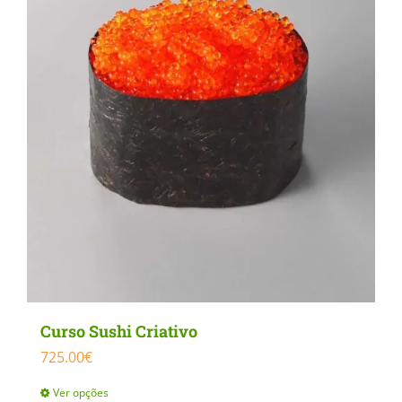
may
be
chosen
on
the
product
page
Curso Sushi Criativo
725.00
€
Ver opções