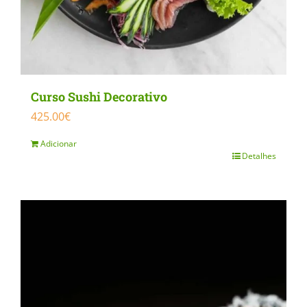
Curso Sushi Decorativo
425.00
€
Adicionar
Detalhes