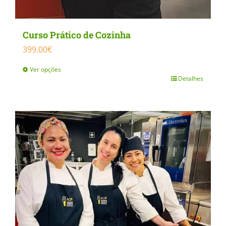
Curso Prático de Cozinha
399.00
€
Ver opções
Detalhes
This
product
has
multiple
variants.
The
options
may
be