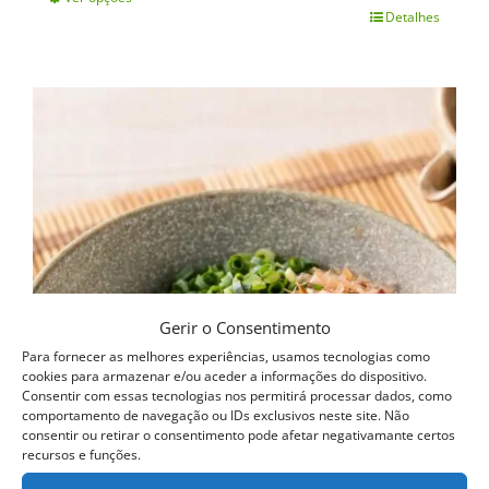
Detalhes
This
product
has
multiple
variants.
The
options
may
be
Gerir o Consentimento
chosen
Para fornecer as melhores experiências, usamos tecnologias como
on
cookies para armazenar e/ou aceder a informações do dispositivo.
Consentir com essas tecnologias nos permitirá processar dados, como
the
comportamento de navegação ou IDs exclusivos neste site. Não
consentir ou retirar o consentimento pode afetar negativamante certos
product
recursos e funções.
page