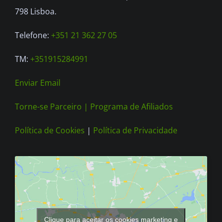
product
798 Lisboa.
page
Telefone:
+351 21 362 27 05
TM:
+351915284991
Enviar Email
Torne-se Parceiro |
Programa de Afiliados
Política de Cookies
|
Política de Privacidade
Clique para aceitar os cookies marketing e