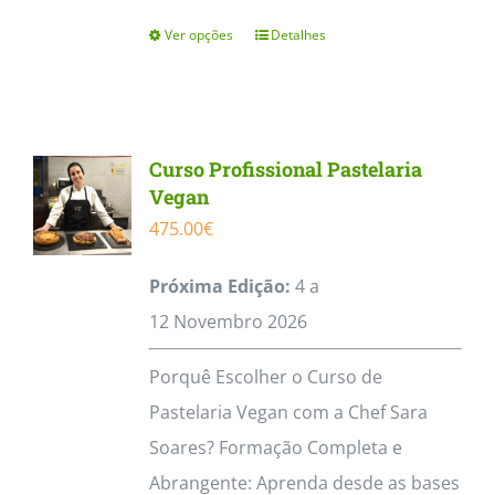
Ver opções
Detalhes
This
product
has
multiple
Curso Profissional Pastelaria
variants.
Vegan
The
475.00
€
options
Próxima Edição:
4 a
may
12
Novembro
2026
be
chosen
Porquê Escolher o Curso de
on
Pastelaria Vegan com a Chef Sara
the
Soares? Formação Completa e
product
Abrangente: Aprenda desde as bases