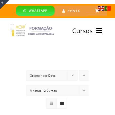
Skip
WHATSAPP
CONTA
to
Toggle
content
Sliding
Cursos
Bar
Area
Bolsa Formadores
Cursos Profissionais
Ordenar por
Data
Especialização
Mostrar
12 Cursos
Financiado
Emprego