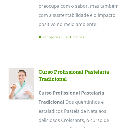
preocupa com o sabor, mas também
com a sustentabilidade e o impacto
positivo no meio ambiente.
Ver opções
Detalhes
This
product
has
multiple
Curso Profissional Pastelaria
variants.
Tradicional
The
Curso Profissional Pastelaria
options
Tradicional
Dos quentinhos e
may
estaladiços Pastéis de Nata aos
be
deliciosos Croissants, o curso de
chosen