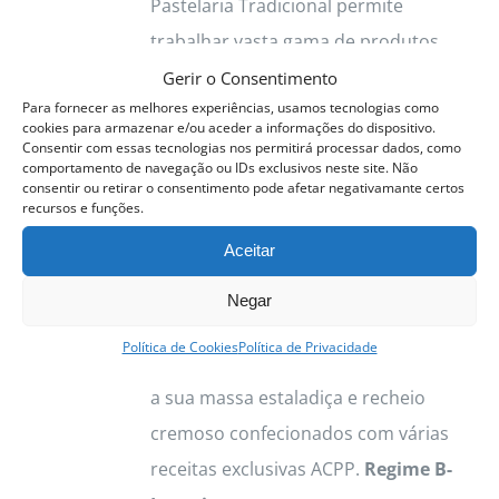
Pastelaria Tradicional permite
on
trabalhar vasta gama de produtos.
the
Destacamos os Pastéis de Nata, com
Gerir o Consentimento
product
Para fornecer as melhores experiências, usamos tecnologias como
a sua massa estaladiça e recheio
page
cookies para armazenar e/ou aceder a informações do dispositivo.
cremoso confecionados com várias
Consentir com essas tecnologias nos permitirá processar dados, como
comportamento de navegação ou IDs exclusivos neste site. Não
receitas exclusivas ACPP. Vamos
consentir ou retirar o consentimento pode afetar negativamante certos
recursos e funções.
trabalhar as principais sobremesas
Aceitar
tradicionais típicas e deliciosas.
Cremes Bases, Tartes, Mouses,
Negar
Sobremesas de Colher, Travesseiros
Política de Cookies
Política de Privacidade
Destacamos os Pastéis de Nata, com
a sua massa estaladiça e recheio
cremoso confecionados com várias
receitas exclusivas ACPP.
Regime B-