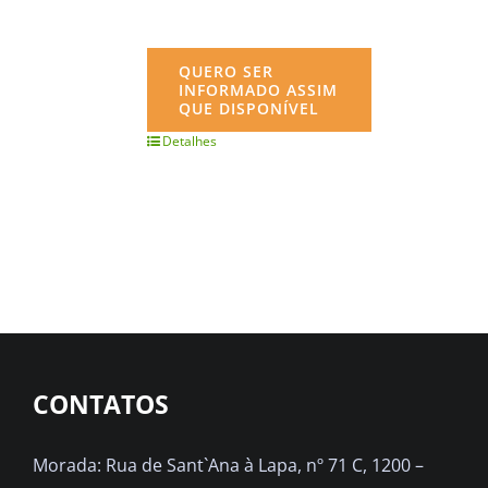
QUERO SER
INFORMADO ASSIM
QUE DISPONÍVEL
Detalhes
CONTATOS
Morada: Rua de Sant`Ana à Lapa, nº 71 C, 1200 –