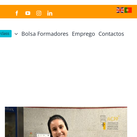
Bolsa Formadores
Emprego
Contactos
class
Cozinha Japonesa
Cursos Práticos
Profissional de Cozinha Japonesa
Curso Prático Cozinha
Profissional de Sushi
Curso Prático Pastelaria
Curso Sushi Omakase
Curso Cozinha Portuguesa
Curso Sushi Decorativo
Curso Petiscos Portugueses
Curso Washoku – Ichiju Sansai
Curso Prático de Sushi
Curso Street food, Dumplings e Udon
Curso Prático Ramen
r
Curso Sushi Criativo