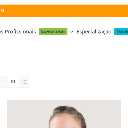
s Profissionais
Especialização
Especialização
Master
Pastelaria e Padaria
Online
Cursos Técnicos
Profissional Pastelaria Vegan
zinha Online
Cozinha Molecular
Profissional de Pastelaria
Técnicas de Empratamento
telaria Online
Pastelaria Tradicional Portuguesa
Técnicas de Chocolate
Profissional Padaria
inha e Pastelaria Online
Mesa e Bar
Profissional Pastelaria e Padaria
e Nata Online
Curso Intensivo de Mesa e Ba