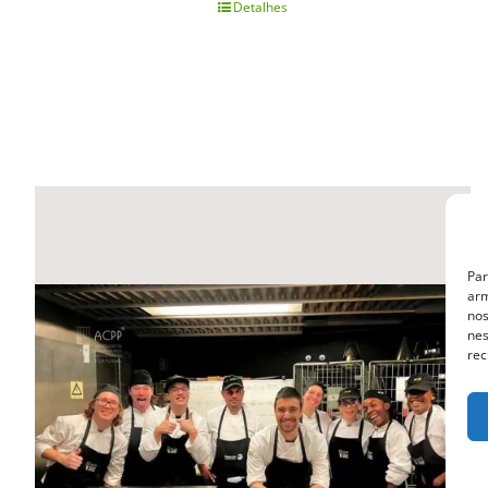
Detalhes
Par
arm
nos
nes
rec