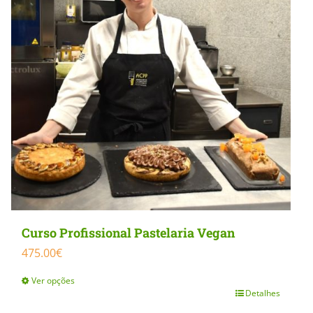
Curso Profissional Pastelaria Vegan
475.00
€
Ver opções
Detalhes
This