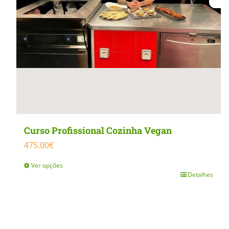
Curso Profissional Cozinha Vegan
475.00
€
Ver opções
Detalhes
This
product
has
multiple