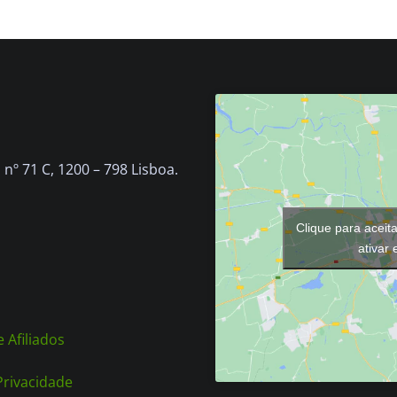
nº 71 C, 1200 – 798 Lisboa.
Clique para aceit
ativar
 Afiliados
 Privacidade