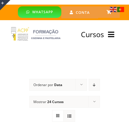
Skip
WHATSAPP
CONTA
to
Toggle
content
Sliding
Cursos
Bar
Area
Bolsa Formadores
Cursos Profissionais
Ordenar por
Data
Especialização
Mostrar
24 Cursos
Financiado
Emprego