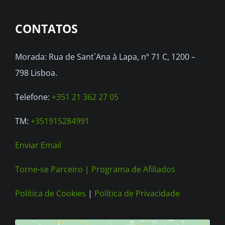
options
CONTATOS
may
be
Morada: Rua de Sant`Ana à Lapa, nº 71 C, 1200 –
chosen
798 Lisboa.
on
the
Telefone:
+351 21 362 27 05
product
TM:
+351915284991
page
Enviar Email
Torne-se Parceiro |
Programa de Afiliados
Política de Cookies
|
Política de Privacidade