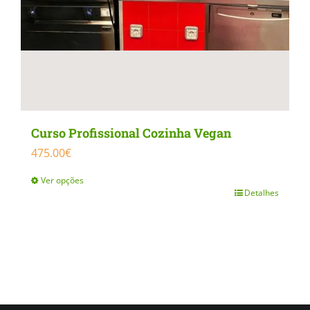
product
page
Curso Profissional Cozinha Vegan
475.00
€
Ver opções
Detalhes
This
product
has
multiple
variants.
The