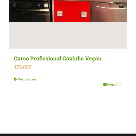
product
page
Curso Profissional Cozinha Vegan
475.00
€
Ver opções
Detalhes
This
product
has
multiple
variants.
The