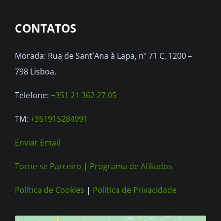
options
CONTATOS
may
be
Morada: Rua de Sant`Ana à Lapa, nº 71 C, 1200 –
chosen
798 Lisboa.
on
the
Telefone:
+351 21 362 27 05
product
TM:
+351915284991
page
Enviar Email
Torne-se Parceiro |
Programa de Afiliados
Política de Cookies
|
Política de Privacidade