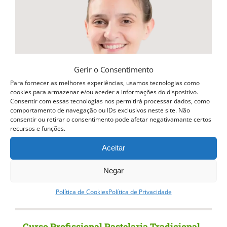
variants.
The
options
may
be
Gerir o Consentimento
chosen
Para fornecer as melhores experiências, usamos tecnologias como
cookies para armazenar e/ou aceder a informações do dispositivo.
on
Consentir com essas tecnologias nos permitirá processar dados, como
comportamento de navegação ou IDs exclusivos neste site. Não
the
consentir ou retirar o consentimento pode afetar negativamante certos
recursos e funções.
product
page
Aceitar
Negar
Política de Cookies
Política de Privacidade
Curso Profissional Pastelaria Tradicional