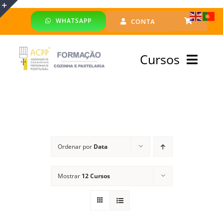
Skip
WHATSAPP
CONTA
to
Toggle
content
Sliding
Cursos
Bar
Area
Bolsa Formadores
Cursos Profissionais
Ordenar por
Data
Especialização
Mostrar
12 Cursos
Financiado
Emprego