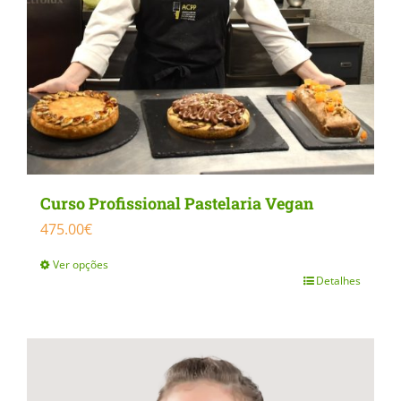
be
chosen
on
the
product
page
Curso Profissional Pastelaria Vegan
475.00
€
Ver opções
Detalhes
This
product
has
multiple