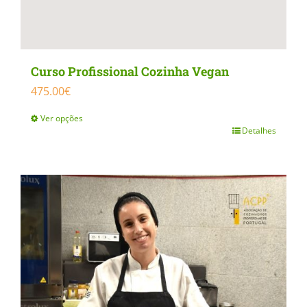
Curso Profissional Cozinha Vegan
475.00
€
Ver opções
Detalhes
This
product
has
multiple
variants.
The
options
may