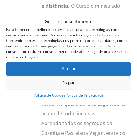
à distância.
O Curso é ministrado
em dois modelos E-learning e B-
Gerir o Consentimento
learning
Para fornecer as melhores experiências, usamos tecnologias como
Cozinha
e
Pastelaria
são uma arte.
cookies para armazenar e/ou aceder a informações do dispositivo.
Consentir com essas tecnologias nos permitirá processar dados, como
Delicadas, belas e apetecíveis.
comportamento de navegação ou IDs exclusivos neste site. Não
consentir ou retirar o consentimento pode afetar negativamante certos
Devem, portanto, estar ao dispor de
recursos e funções.
todos. Nesse sentido, tendo em vista
Aceitar
o mundo atual e a necessidade de
Negar
nos adaptarmos às várias restrições
e opções alimentares, criou-se este
Política de Cookies
Política de Privacidade
curso, no qual a aprendizagem será,
acima de tudo, inclusiva.
Aprenda todos os segredos da
Cozinha e Pastelaria Vegan, entre os