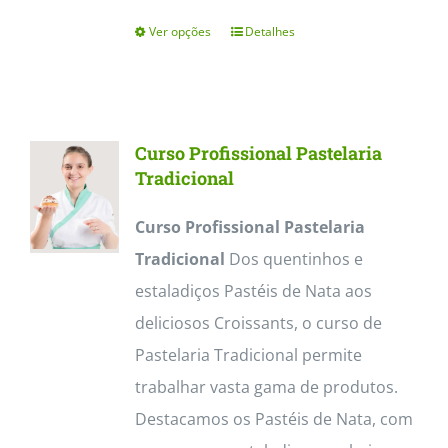
Ver opções
Detalhes
This
product
has
multiple
Curso Profissional Pastelaria
variants.
Tradicional
The
Curso Profissional Pastelaria
options
Tradicional
Dos quentinhos e
may
estaladiços Pastéis de Nata aos
be
deliciosos Croissants, o curso de
chosen
Pastelaria Tradicional permite
on
trabalhar vasta gama de produtos.
the
Destacamos os Pastéis de Nata, com
product