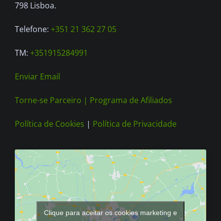
on
798 Lisboa.
the
Telefone:
+351 21 362 27 05
product
page
TM:
+351915284991
Enviar Email
Torne-se Parceiro |
Programa de Afiliados
Política de Cookies
|
Política de Privacidade
Clique para aceitar os cookies marketing e