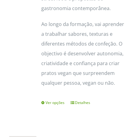
gastronomia contemporânea.
Ao longo da formação, vai aprender
a trabalhar sabores, texturas e
diferentes métodos de confeção. O
objectivo é desenvolver autonomia,
criatividade e confiança para criar
pratos vegan que surpreendem
qualquer pessoa, vegan ou não.
Ver opções
Detalhes
This
product
has
multiple