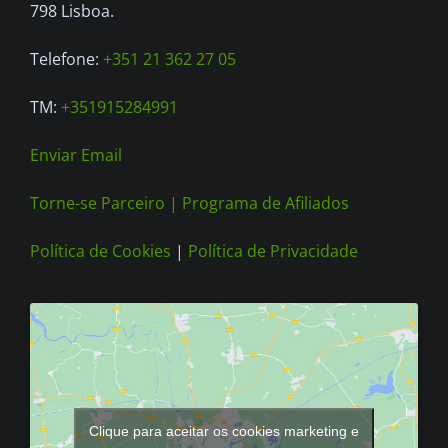
on
798 Lisboa.
the
Telefone:
+351 21 362 27 05
product
page
TM:
+351915284991
Enviar Email
Torne-se Parceiro |
Programa de Afiliados
Política de Cookies
|
Política de Privacidade
Clique para aceitar os cookies marketing e