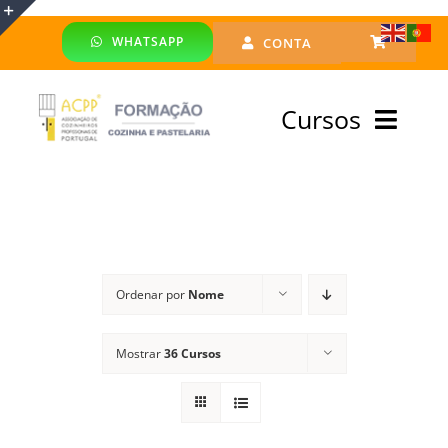
Skip
WHATSAPP
CONTA
to
Toggle
content
Sliding
Cursos
Bar
Area
Bolsa Formadores
Cursos Profissionais
Ordenar por
Nome
Especialização
Mostrar
36 Cursos
Financiado
Emprego