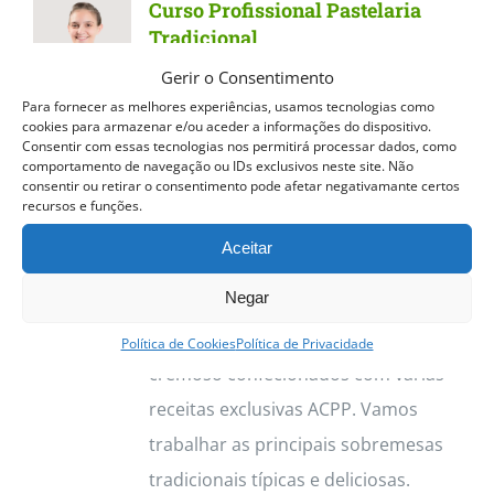
Curso Profissional Pastelaria
variants.
Tradicional
The
Gerir o Consentimento
Curso Profissional Pastelaria
options
Para fornecer as melhores experiências, usamos tecnologias como
Tradicional
Dos quentinhos e
cookies para armazenar e/ou aceder a informações do dispositivo.
may
Consentir com essas tecnologias nos permitirá processar dados, como
estaladiços Pastéis de Nata aos
be
comportamento de navegação ou IDs exclusivos neste site. Não
consentir ou retirar o consentimento pode afetar negativamante certos
deliciosos Croissants, o curso de
chosen
recursos e funções.
Pastelaria Tradicional permite
on
Aceitar
trabalhar vasta gama de produtos.
the
Negar
Destacamos os Pastéis de Nata, com
product
a sua massa estaladiça e recheio
page
Política de Cookies
Política de Privacidade
cremoso confecionados com várias
receitas exclusivas ACPP. Vamos
trabalhar as principais sobremesas
tradicionais típicas e deliciosas.