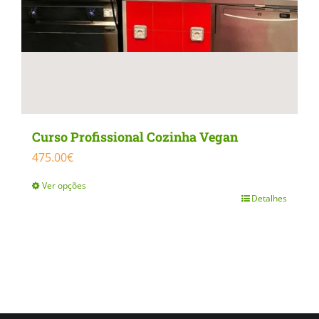
product
page
Curso Profissional Cozinha Vegan
475.00
€
Ver opções
Detalhes
This
product
has
multiple
variants.
The