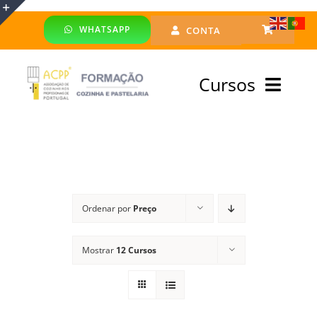
Skip
WHATSAPP
CONTA
to
Toggle
content
Sliding
Cursos
Bar
Area
Bolsa Formadores
Cursos Profissionais
Ordenar por
Preço
Especialização
Mostrar
12 Cursos
Financiado
Emprego