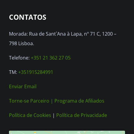
options
CONTATOS
may
be
Morada: Rua de Sant`Ana à Lapa, nº 71 C, 1200 –
chosen
798 Lisboa.
on
the
Telefone:
+351 21 362 27 05
product
TM:
+351915284991
page
Enviar Email
Torne-se Parceiro |
Programa de Afiliados
Política de Cookies
|
Política de Privacidade