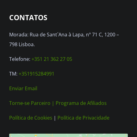
options
CONTATOS
may
be
Morada: Rua de Sant`Ana à Lapa, nº 71 C, 1200 –
chosen
798 Lisboa.
on
the
Telefone:
+351 21 362 27 05
product
TM:
+351915284991
page
Enviar Email
Torne-se Parceiro |
Programa de Afiliados
Política de Cookies
|
Política de Privacidade