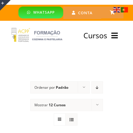
Skip
WHATSAPP
CONTA
to
Toggle
content
Sliding
Cursos
Bar
Area
Bolsa Formadores
Cursos Profissionais
Ordenar por
Padrão
Especialização
Mostrar
12 Cursos
Financiado
Emprego