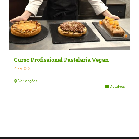
Curso Profissional Pastelaria Vegan
475.00
€
Ver opções
Detalhes
This
product
has
multiple
variants.
The