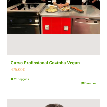
Curso Profissional Cozinha Vegan
475.00
€
Ver opções
Detalhes
This
product
has