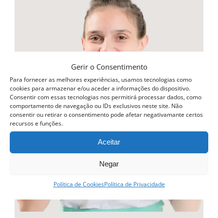
multiple
variants.
The
options
may
Gerir o Consentimento
be
Para fornecer as melhores experiências, usamos tecnologias como
cookies para armazenar e/ou aceder a informações do dispositivo.
chosen
Consentir com essas tecnologias nos permitirá processar dados, como
comportamento de navegação ou IDs exclusivos neste site. Não
on
consentir ou retirar o consentimento pode afetar negativamante certos
recursos e funções.
the
product
Aceitar
page
Negar
Política de Cookies
Política de Privacidade