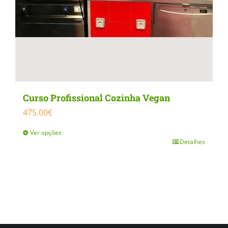
product
page
Curso Profissional Cozinha Vegan
475.00
€
Ver opções
Detalhes
This
product
has
multiple
variants.
The