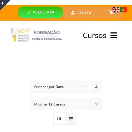
Skip
WHATSAPP
CONTA
to
Toggle
content
Sliding
Cursos
Bar
Area
Bolsa Formadores
Cursos Profissionais
Ordenar por
Data
Especialização
Mostrar
12 Cursos
Financiado
Emprego