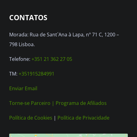
options
CONTATOS
may
be
Morada: Rua de Sant`Ana à Lapa, nº 71 C, 1200 –
chosen
798 Lisboa.
on
the
Telefone:
+351 21 362 27 05
product
TM:
+351915284991
page
Enviar Email
Torne-se Parceiro |
Programa de Afiliados
Política de Cookies
|
Política de Privacidade