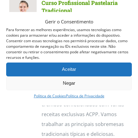
Curso Profissional Pastelaria
variants.
Tradicional
The
Gerir o Consentimento
Curso Profissional Pastelaria
options
Para fornecer as melhores experiências, usamos tecnologias como
Tradicional
Dos quentinhos e
cookies para armazenar e/ou aceder a informações do dispositivo.
may
Consentir com essas tecnologias nos permitirá processar dados, como
estaladiços Pastéis de Nata aos
be
comportamento de navegação ou IDs exclusivos neste site. Não
consentir ou retirar o consentimento pode afetar negativamante certos
deliciosos Croissants, o curso de
chosen
recursos e funções.
Pastelaria Tradicional permite
on
Aceitar
trabalhar vasta gama de produtos.
the
Negar
Destacamos os Pastéis de Nata, com
product
a sua massa estaladiça e recheio
page
Política de Cookies
Política de Privacidade
cremoso confecionados com várias
receitas exclusivas ACPP. Vamos
trabalhar as principais sobremesas
tradicionais típicas e deliciosas.