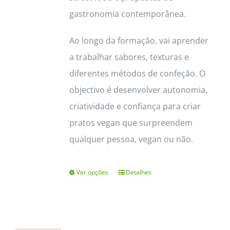
gastronomia contemporânea.
Ao longo da formação, vai aprender
a trabalhar sabores, texturas e
diferentes métodos de confeção. O
objectivo é desenvolver autonomia,
criatividade e confiança para criar
pratos vegan que surpreendem
qualquer pessoa, vegan ou não.
Ver opções
Detalhes
This
product
has
multiple