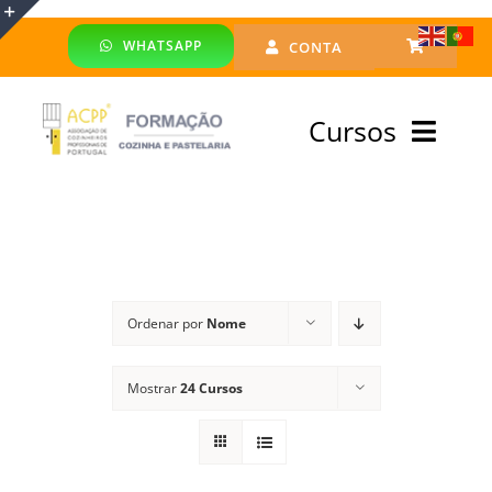
Skip
WHATSAPP
CONTA
to
Toggle
content
Sliding
Cursos
Bar
Area
Bolsa Formadores
Cursos Profissionais
Ordenar por
Nome
Especialização
Mostrar
24 Cursos
Financiado
Emprego