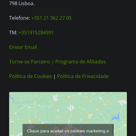
on
798 Lisboa.
the
Telefone:
+351 21 362 27 05
product
page
TM:
+351915284991
Enviar Email
Torne-se Parceiro |
Programa de Afiliados
Política de Cookies
|
Política de Privacidade
Clique para aceitar os cookies marketing e