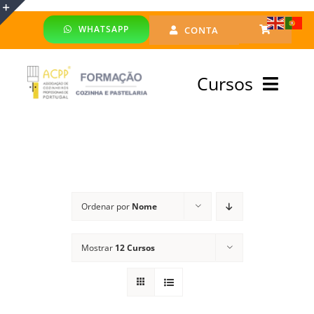
Skip
WHATSAPP
CONTA
to
Toggle
content
Sliding
Cursos
Bar
Area
Bolsa Formadores
Cursos Profissionais
Ordenar por
Nome
Especialização
Mostrar
12 Cursos
Financiado
Emprego