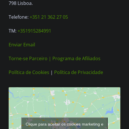
on
798 Lisboa.
the
Telefone:
+351 21 362 27 05
product
page
TM:
+351915284991
Enviar Email
Torne-se Parceiro |
Programa de Afiliados
Política de Cookies
|
Política de Privacidade
Clique para aceitar os cookies marketing e