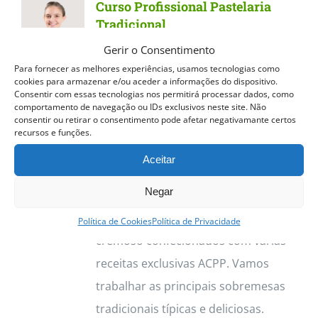
Curso Profissional Pastelaria
variants.
Tradicional
The
Gerir o Consentimento
Curso Profissional Pastelaria
options
Para fornecer as melhores experiências, usamos tecnologias como
Tradicional
Dos quentinhos e
cookies para armazenar e/ou aceder a informações do dispositivo.
may
Consentir com essas tecnologias nos permitirá processar dados, como
estaladiços Pastéis de Nata aos
be
comportamento de navegação ou IDs exclusivos neste site. Não
consentir ou retirar o consentimento pode afetar negativamante certos
deliciosos Croissants, o curso de
chosen
recursos e funções.
Pastelaria Tradicional permite
on
Aceitar
trabalhar vasta gama de produtos.
the
Negar
Destacamos os Pastéis de Nata, com
product
a sua massa estaladiça e recheio
page
Política de Cookies
Política de Privacidade
cremoso confecionados com várias
receitas exclusivas ACPP. Vamos
trabalhar as principais sobremesas
tradicionais típicas e deliciosas.