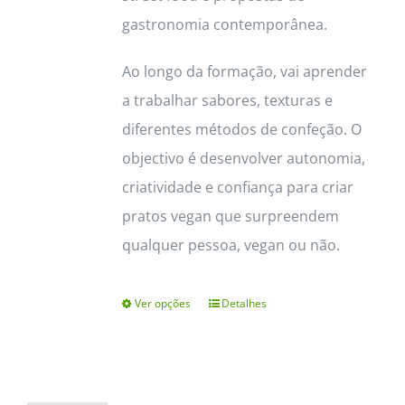
gastronomia contemporânea.
Ao longo da formação, vai aprender
a trabalhar sabores, texturas e
diferentes métodos de confeção. O
objectivo é desenvolver autonomia,
criatividade e confiança para criar
pratos vegan que surpreendem
qualquer pessoa, vegan ou não.
Ver opções
Detalhes
This
product
has
multiple