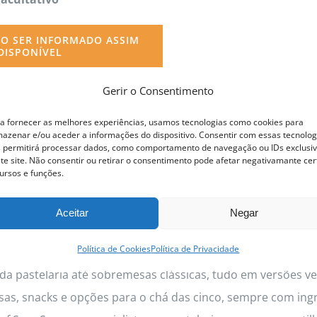
O SER INFORMADO ASSIM
DISPONÍVEL
Gerir o Consentimento
a fornecer as melhores experiências, usamos tecnologias como cookies para
azenar e/ou aceder a informações do dispositivo. Consentir com essas tecnolog
 permitirá processar dados, como comportamento de navegação ou IDs exclusi
ofissional Pastelaria Vegan
te site. Não consentir ou retirar o consentimento pode afetar negativamante cer
ursos e funções.
Aceitar
Negar
Edição:
4 a 12
Novembro
2026
Política de Cookies
Política de Privacidade
scolher o Curso de Pastelaria Vegan com a Chef Sara Soa
da pastelaria até sobremesas clássicas, tudo em versões veg
as, snacks e opções para o chá das cinco, sempre com ing