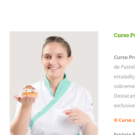
Curso Pr
Curso Pr
de Paste
estaladiç
sobremesa
Destacam
exclusiv
O Curso 
Estágio 