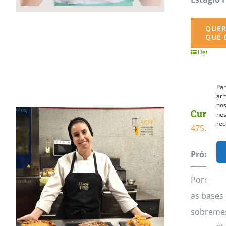
QUER
QUE 
Detalhes
Par
arm
nos
Curso Pr
nes
rec
475.00
€
Próxima 
Porquê E
as bases 
sobremes