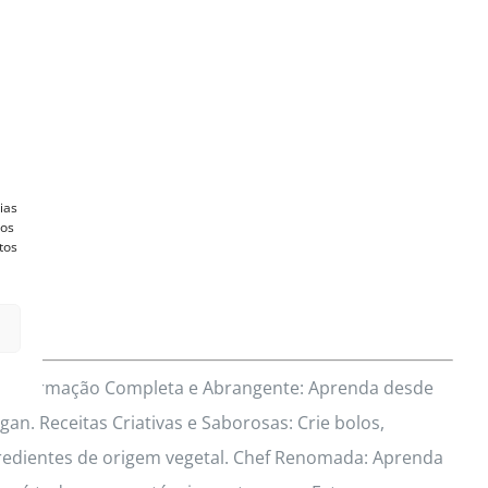
ias
vos
tos
res? Formação Completa e Abrangente: Aprenda desde
an. Receitas Criativas e Saborosas: Crie bolos,
redientes de origem vegetal. Chef Renomada: Aprenda