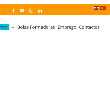
Bolsa Formadores
Emprego
Contactos
class
Cozinha Japonesa
Cursos Práticos
Profissional de Cozinha Japonesa
Curso Prático Cozinha
Profissional de Sushi
Curso Prático Pastelaria
Curso Sushi Omakase
Curso Cozinha Portuguesa
Curso Sushi Decorativo
Curso Petiscos Portugueses
Curso Washoku – Ichiju Sansai
Curso Prático de Sushi
Curso Street food, Dumplings e Udon
Curso Prático Ramen
r
Curso Sushi Criativo