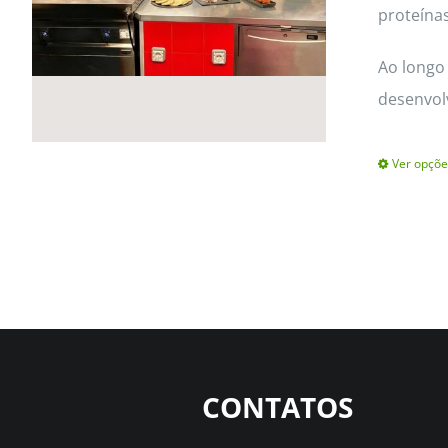
proteínas
Ao longo 
desenvol
Ver opçõe
CONTATOS