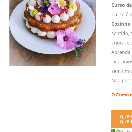
MasterClass
Macarons
Curso de
Curso é m
Cozinha
sentido, 
criou-se 
Aprenda t
lacticíni
sem fim d
Não perc
O Curso 
QUER
QUE 
Detalhes