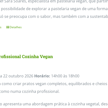
f Sara Soares, especialista em pastelaria vegan, que partil
 possibilidade de explorar a pastelaria vegan de uma form
só se preocupa com o sabor, mas também com a sustentabil
s
Detalhes
This
product
has
multiple
rofissional Cozinha Vegan
variants.
The
options
a 22 outubro 2026
Horário:
14h00 às 18h00
may
como criar pratos vegan completos, equilibrados e cheios 
be
como numa cozinha profissional.
chosen
so apresenta uma abordagem prática à cozinha vegetal, des
on