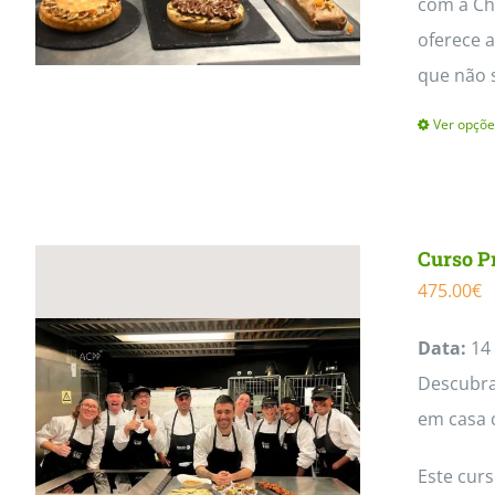
com a Che
oferece a
que não 
Ver opçõe
Curso P
475.00
€
Data:
14 
Descubra 
em casa 
Este cur