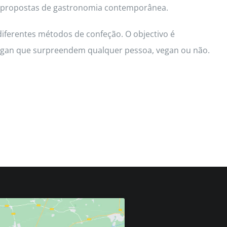
d e propostas de gastronomia contemporânea.
diferentes métodos de confeção. O objectivo é
 vegan que surpreendem qualquer pessoa, vegan ou não.