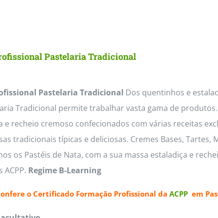
ofissional Pastelaria Tradicional
ofissional Pastelaria Tradicional
Dos quentinhos e estaladi
laria Tradicional permite trabalhar vasta gama de produto
a e recheio cremoso confecionados com várias receitas exc
s tradicionais típicas e deliciosas. Cremes Bases, Tartes,
os os Pastéis de Nata, com a sua massa estaladiça e reche
as ACPP.
Regime B-Learning
confere o
Certificado Formação Profissional da
ACPP
em Past
Facultativo