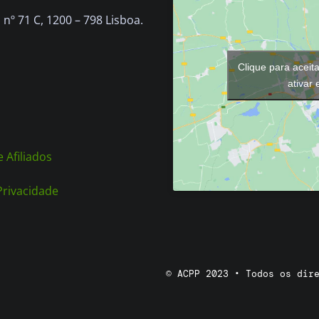
chosen
nº 71 C, 1200 – 798 Lisboa.
on
the
Clique para aceit
product
ativar
page
 Afiliados
 Privacidade
© ACPP 2023 • Todos os dir