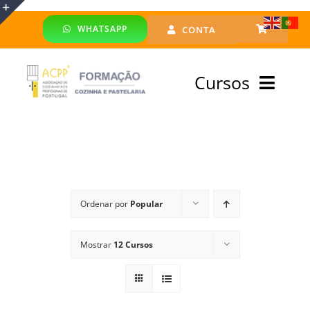
Skip
WHATSAPP
CONTA
to
Toggle
content
Sliding
Cursos
Bar
Area
Bolsa Formadores
Cursos Profissionais
Ordenar por
Popular
Especialização
Mostrar
12 Cursos
Financiado
Emprego