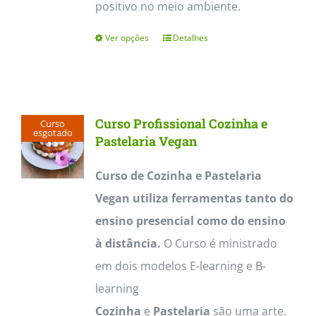
positivo no meio ambiente.
Ver opções
Detalhes
This
product
has
multiple
Curso Profissional Cozinha e
Curso
variants.
esgotado
Pastelaria Vegan
The
Curso de Cozinha e Pastelaria
options
Vegan utiliza ferramentas tanto do
may
ensino presencial como do ensino
be
à distância.
O Curso é ministrado
chosen
em dois modelos E-learning e B-
on
learning
the
Cozinha
e
Pastelaria
são uma arte.
product