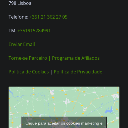
on
798 Lisboa.
the
Telefone:
+351 21 362 27 05
product
page
TM:
+351915284991
Enviar Email
Torne-se Parceiro |
Programa de Afiliados
Política de Cookies
|
Política de Privacidade
Clique para aceitar os cookies marketing e