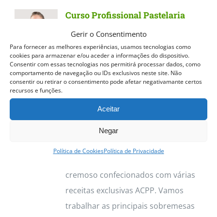
Curso Profissional Pastelaria
Tradicional
Gerir o Consentimento
Para fornecer as melhores experiências, usamos tecnologias como
Curso Profissional Pastelaria
cookies para armazenar e/ou aceder a informações do dispositivo.
Consentir com essas tecnologias nos permitirá processar dados, como
Tradicional
Dos quentinhos e
comportamento de navegação ou IDs exclusivos neste site. Não
estaladiços Pastéis de Nata aos
consentir ou retirar o consentimento pode afetar negativamante certos
recursos e funções.
deliciosos Croissants, o curso de
Aceitar
Pastelaria Tradicional permite
trabalhar vasta gama de produtos.
Negar
Destacamos os Pastéis de Nata, com
Política de Cookies
Política de Privacidade
a sua massa estaladiça e recheio
cremoso confecionados com várias
receitas exclusivas ACPP. Vamos
trabalhar as principais sobremesas