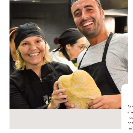
MasterClass
Macarons
Par
arm
nos
nes
rec