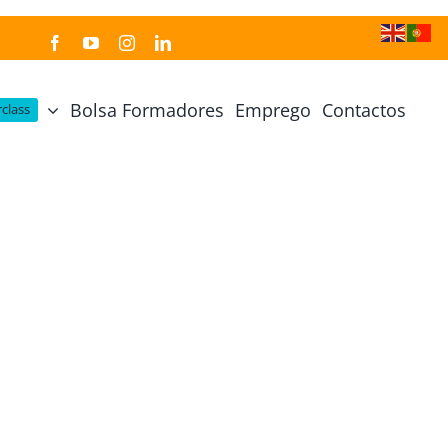
Bolsa Formadores
Emprego
Contactos
class
Cozinha Japonesa
Cursos Práticos
Profissional de Cozinha Japonesa
Curso Prático Cozinha
Profissional de Sushi
Curso Prático Pastelaria
Curso Sushi Omakase
Curso Cozinha Portuguesa
Curso Sushi Decorativo
Curso Petiscos Portugueses
Curso Washoku – Ichiju Sansai
Curso Prático de Sushi
Curso Street food, Dumplings e Udon
Curso Prático Ramen
r
Curso Sushi Criativo