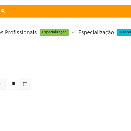
s Profissionais
Especialização
Especialização
Master
Pastelaria e Padaria
Online
Cursos Técnicos
Profissional Pastelaria Vegan
zinha Online
Cozinha Molecular
Profissional de Pastelaria
Técnicas de Empratamento
telaria Online
Pastelaria Tradicional Portuguesa
Técnicas de Chocolate
Profissional Padaria
inha e Pastelaria Online
Mesa e Bar
Profissional Pastelaria e Padaria
e Nata Online
Curso Intensivo de Mesa e Ba