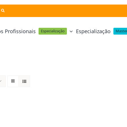
s Profissionais
Especialização
Especialização
Master
Pastelaria e Padaria
Online
Cursos Técnicos
Profissional Pastelaria Vegan
zinha Online
Cozinha Molecular
Profissional de Pastelaria
Técnicas de Empratamento
telaria Online
Pastelaria Tradicional Portuguesa
Técnicas de Chocolate
Profissional Padaria
inha e Pastelaria Online
Mesa e Bar
Profissional Pastelaria e Padaria
e Nata Online
Curso Intensivo de Mesa e Ba