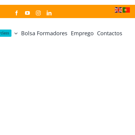
Bolsa Formadores
Emprego
Contactos
class
Cozinha Japonesa
Cursos Práticos
Profissional de Cozinha Japonesa
Curso Prático Cozinha
Profissional de Sushi
Curso Prático Pastelaria
Curso Sushi Omakase
Curso Cozinha Portuguesa
Curso Sushi Decorativo
Curso Petiscos Portugueses
Curso Washoku – Ichiju Sansai
Curso Prático de Sushi
Curso Street food, Dumplings e Udon
Curso Prático Ramen
r
Curso Sushi Criativo