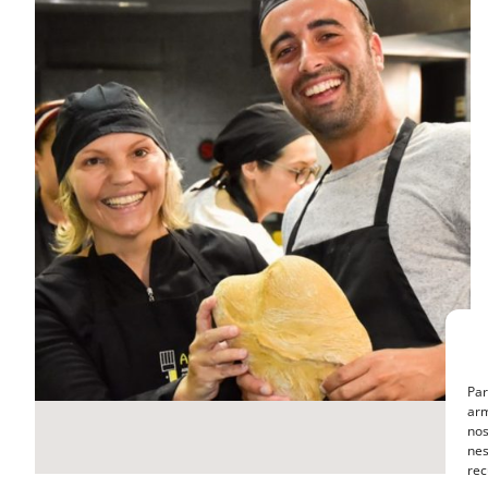
MasterClass
Macarons
Par
arm
nos
nes
rec