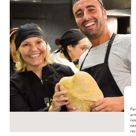
MasterClass
Macarons
Par
arm
nos
nes
rec