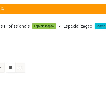
s Profissionais
Especialização
Especialização
Master
Pastelaria e Padaria
Online
Cursos Técnicos
Profissional Pastelaria Vegan
zinha Online
Cozinha Molecular
Profissional de Pastelaria
Técnicas de Empratamento
telaria Online
Pastelaria Tradicional Portuguesa
Técnicas de Chocolate
Profissional Padaria
inha e Pastelaria Online
Mesa e Bar
Profissional Pastelaria e Padaria
e Nata Online
Curso Intensivo de Mesa e Ba