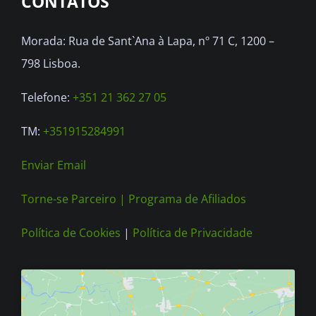
CONTATOS
may
be
Morada: Rua de Sant`Ana à Lapa, nº 71 C, 1200 –
chosen
798 Lisboa.
on
the
Telefone:
+351 21 362 27 05
product
TM:
+351915284991
page
Enviar Email
Torne-se Parceiro |
Programa de Afiliados
Política de Cookies
|
Política de Privacidade