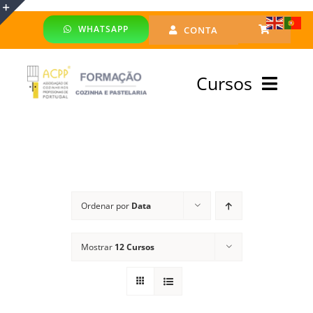
Skip
WHATSAPP
CONTA
to
Toggle
content
Sliding
Cursos
Bar
Area
Bolsa Formadores
Cursos Profissionais
Ordenar por
Data
Especialização
Mostrar
12 Cursos
Financiado
Emprego