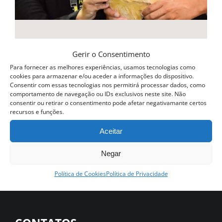
Gerir o Consentimento
Curso Profissional Padaria
Para fornecer as melhores experiências, usamos tecnologias como
cookies para armazenar e/ou aceder a informações do dispositivo.
590.00
€
Consentir com essas tecnologias nos permitirá processar dados, como
comportamento de navegação ou IDs exclusivos neste site. Não
Ver opções
consentir ou retirar o consentimento pode afetar negativamante certos
Detalhes
recursos e funções.
This
product
Aceitar
has
Negar
multiple
Política de Cookies
Política de Privacidade
variants.
The
options