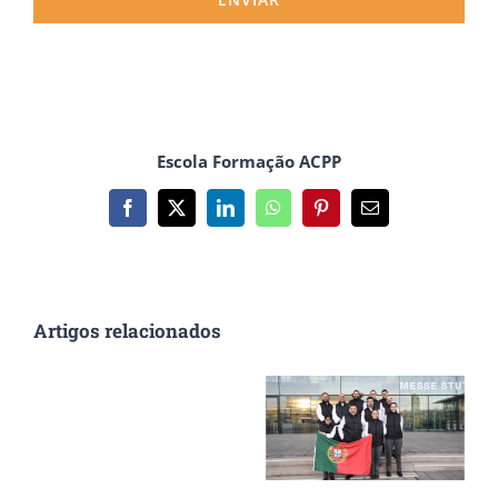
Escola Formação ACPP
Facebook
X
LinkedIn
WhatsApp
Pinterest
Email
(necessário
mas
não
publicado)
Artigos relacionados