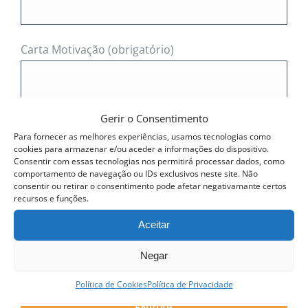
Carta Motivação (obrigatório)
Gerir o Consentimento
Para fornecer as melhores experiências, usamos tecnologias como
cookies para armazenar e/ou aceder a informações do dispositivo.
Consentir com essas tecnologias nos permitirá processar dados, como
comportamento de navegação ou IDs exclusivos neste site. Não
consentir ou retirar o consentimento pode afetar negativamante certos
Currículo (obrigatório)
recursos e funções.
Aceitar
Política de Privacidade (obrigatório)
Negar
Li e Aceito a
Política de Privacidade ACPP
Política de Cookies
Política de Privacidade