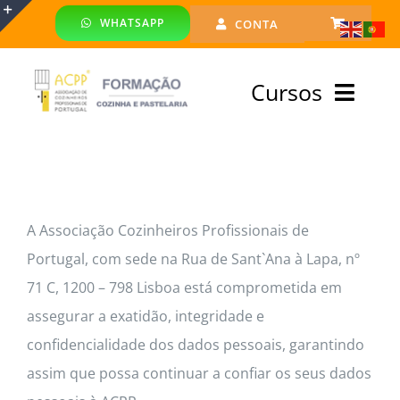
Skip
WHATSAPP
CONTA
to
Toggle
content
Sliding
Cursos
Bar
Area
Bolsa Formadores
Cursos Profissionais
A Associação Cozinheiros Profissionais de
Portugal, com sede na Rua de Sant`Ana à Lapa, nº
Especialização
71 C, 1200 – 798 Lisboa está comprometida em
Financiado
assegurar a exatidão, integridade e
confidencialidade dos dados pessoais, garantindo
Emprego
assim que possa continuar a confiar os seus dados