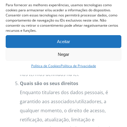
Efetivamente, existem requisitos legais que
Para fornecer as melhores experiências, usamos tecnologias como
cookies para armazenar e/ou aceder a informações do dispositivo.
obrigam a conservar os dados por um
Consentir com essas tecnologias nos permitirá processar dados, como
período de tempo mínimo. Assim, e sempre
comportamento de navegação ou IDs exclusivos neste site. Não
consentir ou retirar o consentimento pode afetar negativamante certos
que não exista uma exigência legal específica,
recursos e funções.
os dados serão armazenados e conservados
Aceitar
apenas pelo período mínimo necessário para
Negar
a prossecução das finalidades que motivaram
a sua recolha ou o seu posterior tratamento,
Política de Cookies
Política de Privacidade
nos termos definidos na lei.
Quais são os seus direitos
Enquanto titulares dos dados pessoais, é
garantido aos associados/utilizadores, a
qualquer momento, o direito de acesso,
retificação, atualização, limitação e