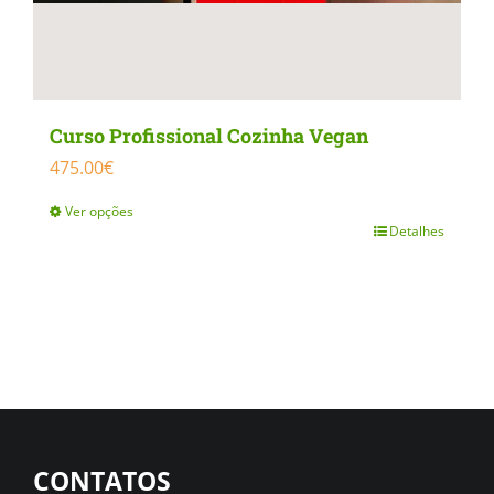
Curso Profissional Cozinha Vegan
475.00
€
Ver opções
Detalhes
This
product
has
multiple
variants.
The
options
CONTATOS
may