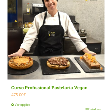
Curso Profissional Pastelaria Vegan
475.00
€
Ver opções
Detalhes
This