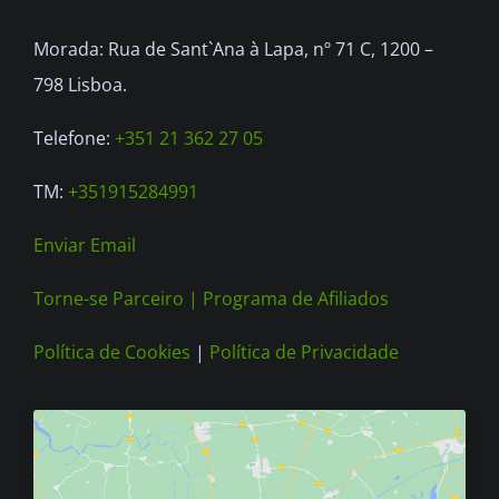
be
Morada: Rua de Sant`Ana à Lapa, nº 71 C, 1200 –
chosen
798 Lisboa.
on
the
Telefone:
+351 21 362 27 05
product
TM:
+351915284991
page
Enviar Email
Torne-se Parceiro |
Programa de Afiliados
Política de Cookies
|
Política de Privacidade